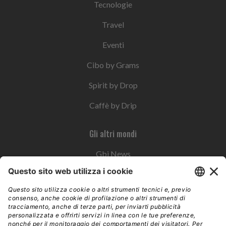
Tecnologie
Travel
Eventi
Cibo by Grams
Spirit by Drop
Caffè by Drip
Gli altri mondi
Gbi News
Instoremag
Esplora il gruppo
Edra Edizioni