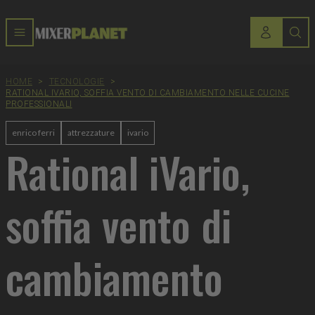
HOME
>
TECNOLOGIE
>
RATIONAL IVARIO, SOFFIA VENTO DI CAMBIAMENTO NELLE CUCINE
PROFESSIONALI
enrico ferri
attrezzature
ivario
Rational iVario,
soffia vento di
cambiamento