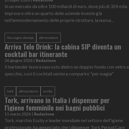
In un mercato da oltre 100 miliardi di euro, dove più di 324 mila
imprese e oltre un quarto delle aziende investe già
nell'ammodernamento delle proprie strutture, la nuova
competitività passa dalle attrezzature professionali
Rassegna stampa
attrezzature
Arriva Tele Drink: la cabina SIP diventa un
cocktail bar itinerante
26 giugno 2026
|
Redazione
Il bartender lavora nascosto dietro un doppio fondo con vetro a
specchio, così il cocktail sembra comparire "per magia"
tork
attrezzature
essity
Tork, arrivano in Italia i dispenser per
l'igiene femminile nei bagni pubblici
11 marzo 2026
|
Redazione
Tork, marchio Essity e leader mondiale nel settore dell'igiene
professionale, ha annunciato che i dispenser Tork Period Care