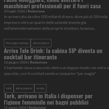
macchinari professionali per il fuori casa
20 luglio 2026
|
Redazione
In un mercato da oltre 100 miliardi di euro, dove più di 324 mila
imprese e oltre un quarto delle aziende investe già
nell'ammodernamento delle proprie strutture, la nuova
competitività passa dalle attrezzature professionali
Rassegna stampa
attrezzature
Arriva Tele Drink: la cabina SIP diventa un
cocktail bar itinerante
26 giugno 2026
|
Redazione
Il bartender lavora nascosto dietro un doppio fondo con vetro a
specchio, così il cocktail sembra comparire "per magia"
tork
attrezzature
essity
Tork, arrivano in Italia i dispenser per
l'igiene femminile nei bagni pubblici
11 marzo 2026
|
Redazione