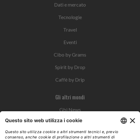
Dati e mercato
Tecnologie
Travel
Eventi
Cibo by Grams
Spirit by Drop
Caffè by Drip
Gli altri mondi
Gbi News
Instoremag
Esplora il gruppo