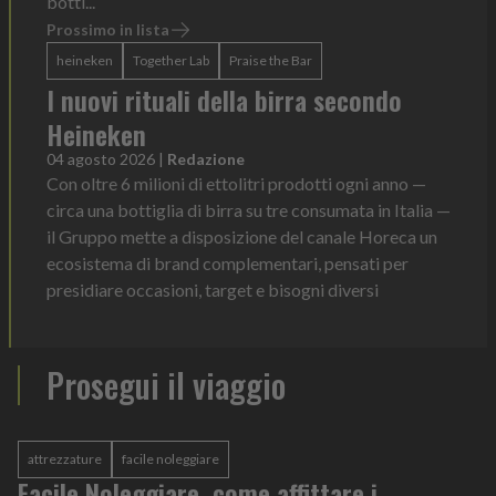
botti...
Prossimo in lista
heineken
Together Lab
Praise the Bar
I nuovi rituali della birra secondo
Heineken
04 agosto 2026
|
Redazione
Con oltre 6 milioni di ettolitri prodotti ogni anno —
circa una bottiglia di birra su tre consumata in Italia —
il Gruppo mette a disposizione del canale Horeca un
ecosistema di brand complementari, pensati per
presidiare occasioni, target e bisogni diversi
Prosegui il viaggio
attrezzature
facile noleggiare
Facile Noleggiare, come affittare i