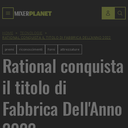
HOME
>
TECNOLOGIE
>
RATIONAL CONQUISTA IL TITOLO DI FABBRICA DELL'ANNO 2022
premi
riconoscimenti
forni
attrezzature
Rational conquista
il titolo di
Fabbrica Dell'Anno