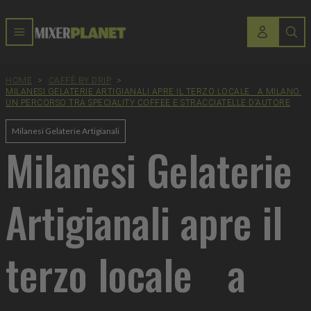
HOME
>
CAFFÈ BY DRIP
>
MILANESI GELATERIE ARTIGIANALI APRE IL TERZO LOCALE A MILANO.
UN PERCORSO TRA SPECIALITY COFFEE E STRACCIATELLE D’AUTORE
Milanesi Gelaterie Artigianali
Milanesi Gelaterie
Artigianali apre il
terzo locale a