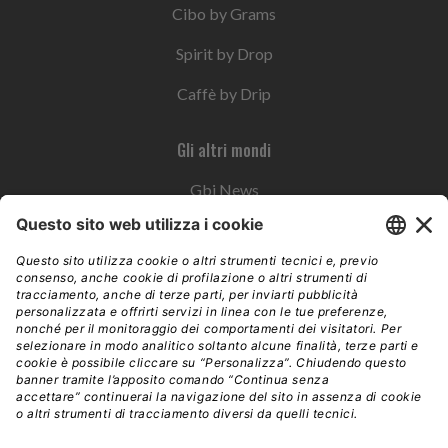
Cibo by Grams
Spirit by Drop
Caffè by Drip
Gli altri mondi
Gbi News
Instoremag
Esplora il gruppo
Edra Edizioni
Edizioni LSWR
LSWR Group
Edra Edizioni