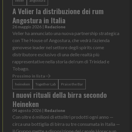
velier
angostura
A Velier la distribuzione dei rum
Angostura in Italia
26 maggio 2026
|
Redazione
Velier ha annunciato una nuova partnership strategica
con The House of Angostura, che vedrà l’azienda
genovese leader nel settore degli spirits come
distributore esclusivo di una delle realtà più
rappresentative nella storia del rum di Trinidad e
Tobago.
Prossimo in lista
heineken
Together Lab
Praise the Bar
I nuovi rituali della birra secondo
Heineken
04 agosto 2026
|
Redazione
Con oltre 6 milioni di ettolitri prodotti ogni anno —
circa una bottiglia di birra su tre consumata in Italia —
il Gruppo mette a disposizione del canale Horeca un