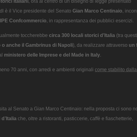
torici italiani
, ora al centro di un disegno di legge presentato
dl è il Vice presidente del Senato
Gian Marco Centinaio
, incon
IPE Confcommercio
, in rappresentanza dei pubblici esercizi.
ttualmente toccherebbe
circa 300 locali storici d'Italia
(tra questi
ano o anche il Gambrinus di Napoli
), da realizzare attraverso
un 
 al
ministero delle Imprese e del Made in Italy
.
meno 70 anni, con arredi e ambienti originali
come stabilito dall
visita al Senato a Gian Marco Centinaio: nella proposta ci sono 
 d’Italia
che, oltre a ristoranti, pasticcerie, caffè e fiaschetterie,