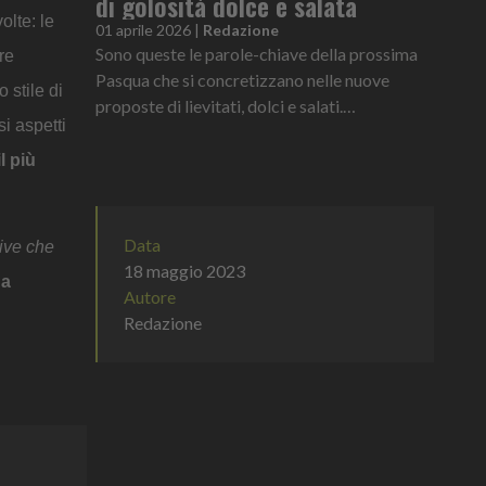
di golosità dolce e salata
olte: le
01 aprile 2026
|
Redazione
Sono queste le parole-chiave della prossima
re
Pasqua che si concretizzano nelle nuove
 stile di
proposte di lievitati, dolci e salati.
si aspetti
Un’esplosione di gusto espressa in un’ampia
scelta di coperture e farciture d...
l più
Data
vive che
18 maggio 2023
ha
Autore
Redazione