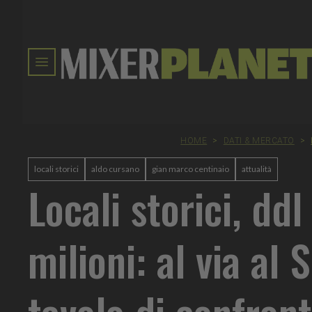
HOME
>
DATI & MERCATO
>
locali storici
aldo cursano
gian marco centinaio
attualità
Locali storici, dd
milioni: al via al 
tavolo di confront