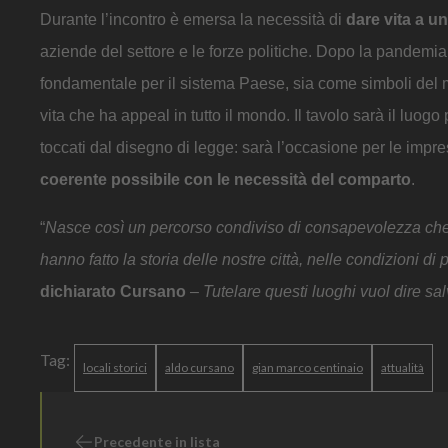
Durante l’incontro è emersa la necessità di
dare vita a un
aziende del settore e le forze politiche. Dopo la pandemia 
fondamentale per il sistema Paese, sia come simboli del mad
vita che ha appeal in tutto il mondo. Il tavolo sarà il luogo
toccati dal disegno di legge: sarà l’occasione per le impre
coerente possibile con le necessità del comparto
.
“
Nasce così un percorso condiviso di consapevolezza che ha 
hanno fatto la storia delle nostre città, nelle condizioni d
dichiarato Cursano
–
Tutelare questi luoghi vuol dire sa
Tag:
locali storici
aldo cursano
gian marco centinaio
attualità
Precedente in lista