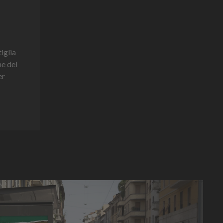
tiglia
ne del
er