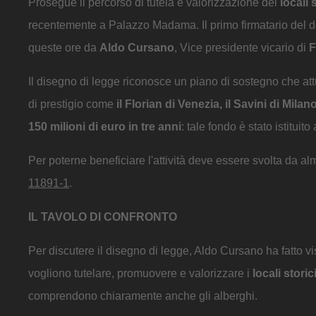
Prosegue il percorso di tutela e valorizzazione dei
locali s
recentemente a Palazzo Madama. Il primo firmatario del d
queste ore da
Aldo Cursano
, Vice presidente vicario di
F
Il disegno di legge riconosce un piano di sostegno che a
di prestigio come
il Florian di Venezia, il Savini di Mil
150 milioni di euro in tre anni
: tale fondo è stato istituito
Per poterne beneficiare l'attività deve essere svolta da al
11891-1
.
IL TAVOLO DI CONFRONTO
Per discutere il disegno di legge, Aldo Cursano ha fatto 
vogliono tutelare, promuovere e valorizzare i
locali storici
comprendono chiaramente anche gli alberghi.