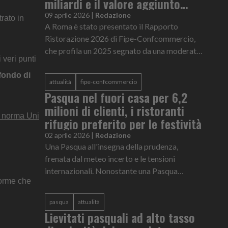
miliardi e il valore aggiunto
segna +0,5%
09 aprile 2026
|
Redazione
trato in
A Roma è stato presentato il Rapporto
Ristorazione 2026 di Fipe-Confcommercio,
che profila un 2025 segnato da una moderata
 veri punti
crescita pur in presenza di numerose criticità
strutturali e di un contesto s...
fondo di
attualità
fipe-confcommercio
Pasqua nel fuori casa per 6,2
milioni di clienti, i ristoranti
a norma Uni
rifugio preferito per le festività
02 aprile 2026
|
Redazione
Una Pasqua all'insegna della prudenza,
frenata dal meteo incerto e le tensioni
internazionali. Nonostante una Pasqua
norme che
"bassa" e le incognite meteorologiche e
geopolitiche frenino in parte le classiche...
pasqua
attualità
Lievitati pasquali ad alto tasso