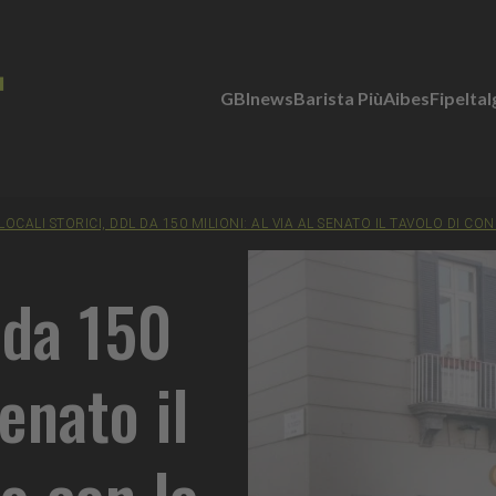
GBInews
Barista Più
Aibes
Fipe
Ita
LOCALI STORICI, DDL DA 150 MILIONI: AL VIA AL SENATO IL TAVOLO DI 
l da 150
Senato il
o con le