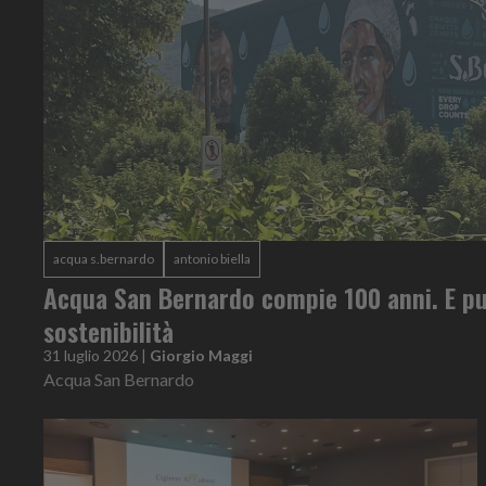
acqua s.bernardo
antonio biella
Acqua San Bernardo compie 100 anni. E pu
sostenibilità
31 luglio 2026
|
Giorgio Maggi
Acqua San Bernardo