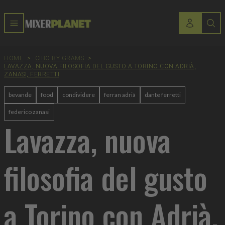
HOME
>
CIBO BY GRAMS
>
LAVAZZA, NUOVA FILOSOFIA DEL GUSTO A TORINO CON ADRIÀ,
ZANASI, FERRETTI
bevande
food
condividere
ferran adrià
dante ferretti
federico zanasi
Lavazza, nuova
filosofia del gusto
a Torino con Adrià,