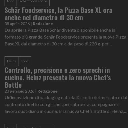
food
schär foodservice
Schär Foodservice, la Pizza Base XL ora
anche nel diametro di 30 cm
08 aprile 2026
|
Redazione
Da aprile la Pizza Base Schär diventa disponibile anche in
formato più grande. Schär Foodservice presenta la nuova Pizza
Base XL dal diametro di 30 cm e dal peso di 220 g, per
avvicinarsi ancora di pi...
Heinz
food
Controllo, precisione e zero sprechi in
cucina. Heinz presenta la nuova Chef’s
Bottle
23 gennaio 2026
|
Redazione
Un’innovazione di packaging nata dall’ascolto del mercato e dal
confronto diretto con gli chef, pensata per accompagnare il
lavoro quotidiano in cucina. E' la nuova Chef’s Bottle di Heinz,
la bottigli...