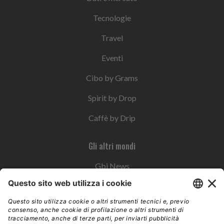
Tecnologie
Travel
Eventi
Cibo by Grams
Spirit by Drop
Caffè by Drip
Gli altri mondi
Gbi News
Instoremag
Esplora il gruppo