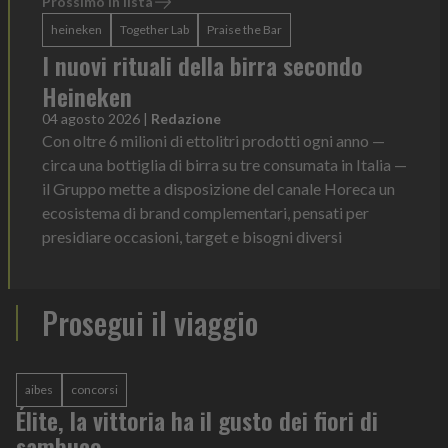
Prossimo in lista
heineken
Together Lab
Praise the Bar
I nuovi rituali della birra secondo
Heineken
04 agosto 2026
|
Redazione
Con oltre 6 milioni di ettolitri prodotti ogni anno —
circa una bottiglia di birra su tre consumata in Italia —
il Gruppo mette a disposizione del canale Horeca un
ecosistema di brand complementari, pensati per
presidiare occasioni, target e bisogni diversi
Prosegui il viaggio
aibes
concorsi
Élite, la vittoria ha il gusto dei fiori di
sambuco