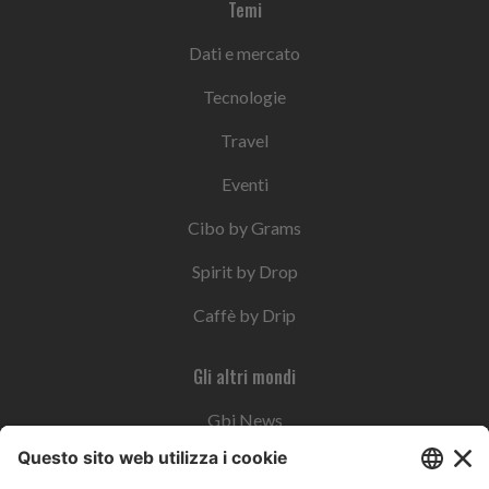
Temi
Dati e mercato
Tecnologie
Travel
Eventi
Cibo by Grams
Spirit by Drop
Caffè by Drip
Gli altri mondi
Gbi News
Instoremag