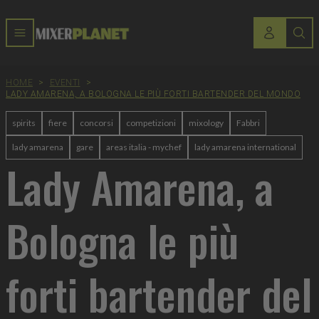
HOME
>
EVENTI
>
LADY AMARENA, A BOLOGNA LE PIÙ FORTI BARTENDER DEL MONDO
spirits
fiere
concorsi
competizioni
mixology
Fabbri
lady amarena
gare
areas italia - mychef
lady amarena international
Lady Amarena, a
Bologna le più
forti bartender del