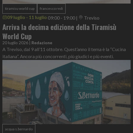
tiramisu world cup
francesco redi
09 luglio - 11 luglio
09:00 - 19:00
|
Treviso
Arriva la decima edizione della Tiramisù
World Cup
20 luglio 2026
|
Redazione
A Treviso, dal 9 all’11 ottobre. Quest’anno il tema è la “Cucina
italiana”. Ancora più concorrenti, più giudici e più eventi.
acqua s.bernardo