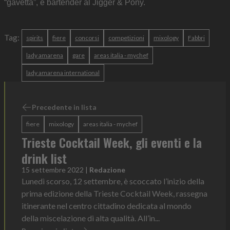
“gavetta”, è bartender al Jigger & Pony.
Tag:
spirits
fiere
concorsi
competizioni
mixology
Fabbri
lady amarena
gare
areas italia - mychef
lady amarena international
Precedente in lista
fiere
mixology
areas italia - mychef
Trieste Cocktail Week, gli eventi e la
drink list
15 settembre 2022
|
Redazione
Lunedì scorso, 12 settembre, è scoccato l’inizio della
prima edizione della Trieste Cocktail Week, rassegna
itinerante nel centro cittadino dedicata al mondo
della miscelazione di alta qualità. All’in...