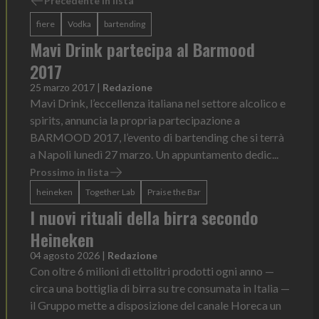
Precedente in lista
fiere
Vodka
bartending
Mavi Drink partecipa al Barmood
2017
25 marzo 2017
|
Redazione
Mavi Drink, l’eccellenza italiana nel settore alcolico e
spirits, annuncia la propria partecipazione a
BARMOOD 2017, l’evento di bartending che si terrà
a Napoli lunedì 27 marzo. Un appuntamento dedic...
Prossimo in lista
heineken
Together Lab
Praise the Bar
I nuovi rituali della birra secondo
Heineken
04 agosto 2026
|
Redazione
Con oltre 6 milioni di ettolitri prodotti ogni anno —
circa una bottiglia di birra su tre consumata in Italia —
il Gruppo mette a disposizione del canale Horeca un