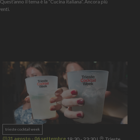
 Quest’anno il tema è la “Cucina italiana”. Ancora più
enti.
trieste cocktail week
31 agosto - 06 settembre
18:30 - 23:30
|
Trieste ,