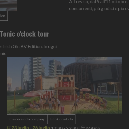
A Treviso, dal 9 all’11 ottobre.
concorrenti, più giudici e più ev
tion
n Tonic o'clock tour
Irish Gin BV Edition. In ogni
onic
the coca-cola company
Lido Coca-Cola
23 luglio - 26 luglio
12:30 - 23:30
|
Milano ,