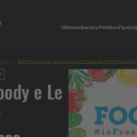
GBInews
Barista Più
Aibes
Fipe
Ita
VENTI
>
#IOFRESCOACASA, FOODY E LE SOSTE INSIEME PER PROMUOVER
ef
oody e Le
r
sco