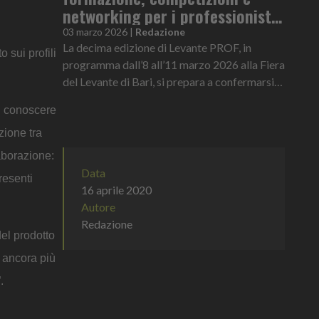
networking per i professionisti
del food & beverage
03 marzo 2026
|
Redazione
La decima edizione di Levante PROF, in
 sui profili
programma dall’8 all’11 marzo 2026 alla Fiera
del Levante di Bari, si prepara a confermarsi
non solo come grande vetrina espositiva del
di conoscere
Food & Beverage, ma anche...
zione tra
aborazione:
Data
resenti
16 aprile 2020
Autore
Redazione
del prodotto
o ancora più
.