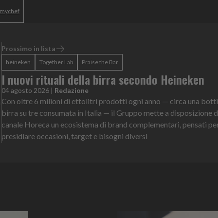
- mychef
Prossimo in lista
heineken
Together Lab
Praise the Bar
I nuovi rituali della birra secondo Heineken
04 agosto 2026
|
Redazione
Con oltre 6 milioni di ettolitri prodotti ogni anno — circa una botti
n
birra su tre consumata in Italia — il Gruppo mette a disposizione d
canale Horeca un ecosistema di brand complementari, pensati pe
presidiare occasioni, target e bisogni diversi