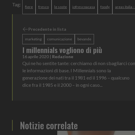
Tag:
fiere
fresco
le soste
iofrescoacasa
foody
areas italia 
Precedente in lista
marketing
comunicazione
bevande
I millennials vogliono di più
16 aprile 2020
|
Redazione
Qui ne ho sentite tante: cerchiamo di non sbagliarci co
le informazioni di base. I Millennials sono la
generazione dei nati tra il 1981 ed il 1996 – qualcuno
dice fra il 1985 e il 2000 – in ogni caso...
Notizie correlate