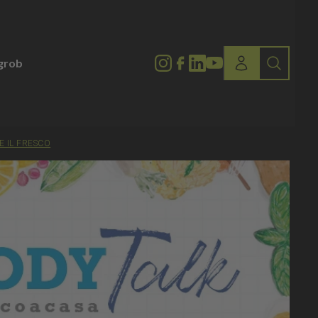
lgrob
E IL FRESCO