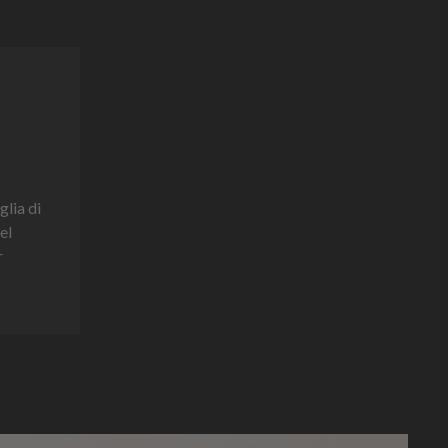
glia di
el
r