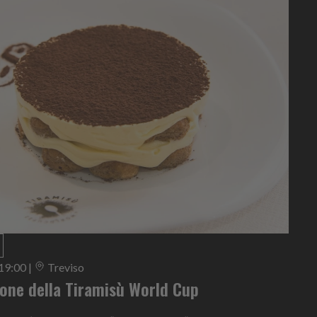
 19:00
|
Treviso
ione della Tiramisù World Cup