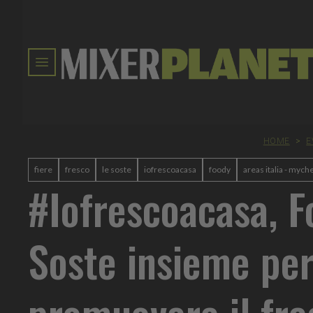
HOME
>
E
fiere
fresco
le soste
iofrescoacasa
foody
areas italia - mych
#Iofrescoacasa, F
Soste insieme pe
promuovere il fre