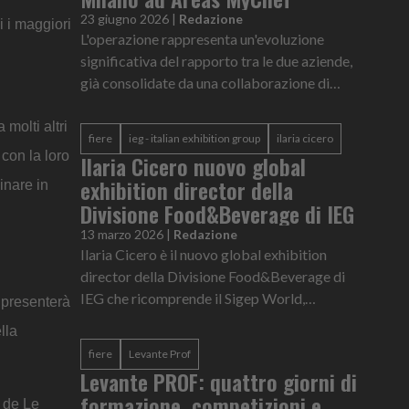
23 giugno 2026
|
Redazione
i i maggiori
L'operazione rappresenta un'evoluzione
significativa del rapporto tra le due aziende,
già consolidate da una collaborazione di
successo nel settore del Travel Retail
 molti altri
fiere
ieg - italian exhibition group
ilaria cicero
 con la loro
Ilaria Cicero nuovo global
exhibition director della
inare in
Divisione Food&Beverage di IEG
13 marzo 2026
|
Redazione
Ilaria Cicero è il nuovo global exhibition
director della Divisione Food&Beverage di
IEG che ricomprende il Sigep World,
 presenterà
Beer&Food Attraction, BBtech Expo,
lla
Mixology Attraction e le manifestazioni
fiere
Levante Prof
este...
Levante PROF: quattro giorni di
formazione, competizioni e
f de Le