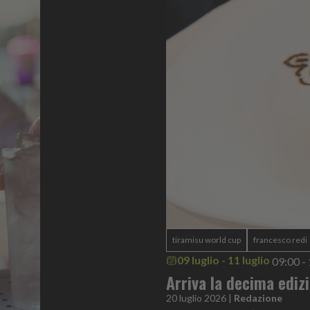
tiramisu world cup
francesco redi
09 luglio - 11 luglio
09:00 -
Arriva la decima ediz
20 luglio 2026
|
Redazione