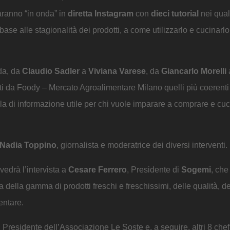
saranno “in onda” in
diretta Instagram
con
dieci tutorial
nei qual
base alle stagionalità dei prodotti, a come utilizzarlo e cucinarlo
da, da
Claudio Sadler
a
Viviana Varese
, da
Giancarlo Morelli
a
rniti da Foody – Mercato Agroalimentare Milano quelli più coerenti
lola di informazione utile per chi vuole imparare a comprare e cuc
Nadia Toppino
, giornalista e moderatrice dei diversi interventi.
vedrà l’intervista a
Cesare Ferrero
, Presidente di
Sogemi
, che
della gamma di prodotti freschi e freschissimi, delle qualità, de
entare.
Presidente dell’Associazione Le Soste e, a seguire, altri 8 che