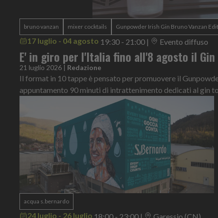
bruno vanzan
mixer cocktails
Gunpowder Irish Gin Bruno Vanzan Edi
17 luglio - 04 agosto
19:30 - 21:00
|
Evento diffuso
E' in giro per l'Italia fino all'8 agosto il Gi
21 luglio 2026
|
Redazione
Il format in 10 tappe è pensato per promuovere il Gunpowder 
appuntamento 90 minuti di intrattenimento dedicati al gin t
acqua s.bernardo
24 luglio - 26 luglio
18:00 - 23:00
|
Garessio (CN) ,