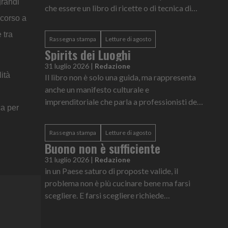
grandi
che essere un libro di ricette o di tecnica di
icorso a
miscelazione, si tratta di uno squarcio su una
capitale europea in quattro anni decisivi della
 tra
Rassegna stampa
Letture di agosto
sua storia
Spirits dei Luoghi
31 luglio 2026
|
Redazione
ità
Il libro non è solo una guida, ma rappresenta
anche un manifesto culturale e
imprenditoriale che parla a professionisti del
ca per
settore e viaggiatori curiosi
Rassegna stampa
Letture di agosto
Buono non è sufficiente
31 luglio 2026
|
Redazione
in un Paese saturo di proposte valide, il
problema non è più cucinare bene ma farsi
scegliere. E farsi scegliere richiede
competenze che vanno ben oltre il mestiere ai
fornelli