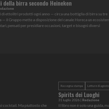
ali della birra secondo Heineken
edazione
 di ettolitri prodotti ogni anno — circa una bottiglia di birra su tre
ia — il Gruppo mette a disposizione del canale Horeca un ecosistem
i, pensati per presidiare occasioni, target e bisogni diversi
Rassegna stampa
Letture di agost
Spirits dei Luoghi
31 luglio 2026
|
Redazione
oi cocktail. Ma piuttosto che
Il libro non è solo una guida, 