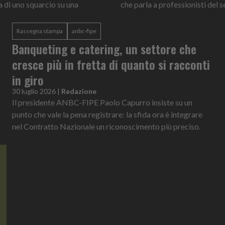
ta di uno squarcio su una
che parla a professionisti del s
Rassegna stampa
anbc-fipe
Banqueting e catering, un settore che
cresce più in fretta di quanto si racconti
in giro
30 luglio 2026
|
Redazione
Il presidente ANBC-FIPE Paolo Capurro insiste su un
punto che vale la pena registrare: la sfida ora è integrare
nel Contratto Nazionale un riconoscimento più preciso.