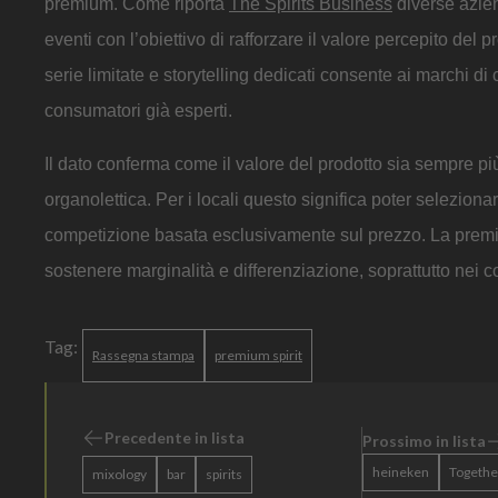
premium. Come riporta
The Spirits Business
diverse azien
eventi con l’obiettivo di rafforzare il valore percepito del 
serie limitate e storytelling dedicati consente ai marchi di
consumatori già esperti.
Il dato conferma come il valore del prodotto sia sempre più
organolettica. Per i locali questo significa poter seleziona
competizione basata esclusivamente sul prezzo. La premi
sostenere marginalità e differenziazione, soprattutto nei c
Tag:
Rassegna stampa
premium spirit
Precedente in lista
Prossimo in lista
heineken
Togethe
mixology
bar
spirits