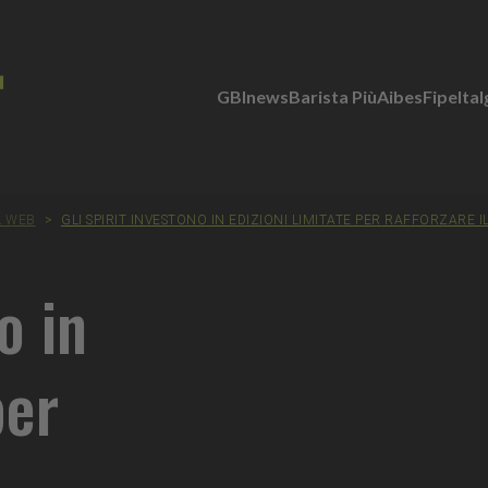
GBInews
Barista Più
Aibes
Fipe
Ita
L WEB
>
GLI SPIRIT INVESTONO IN EDIZIONI LIMITATE PER RAFFORZARE
o in
per