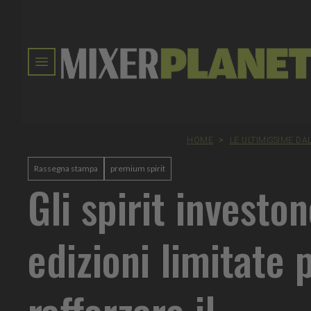
HOME
>
LE ULTIMISSIME DA
Rassegna stampa
premium spirit
Gli spirit investon
edizioni limitate 
rafforzare il