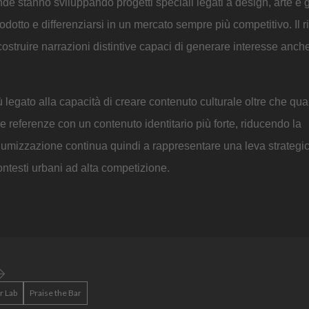
de stanno sviluppando progetti speciali legati a design, arte e 
prodotto e differenziarsi in un mercato sempre più competitivo. Il r
 costruire narrazioni distintive capaci di generare interesse anche
 legato alla capacità di creare contenuto culturale oltre che qual
re referenze con un contenuto identitario più forte, riducendo la
umizzazione continua quindi a rappresentare una leva strategi
ontesti urbani ad alta competizione.
r Lab
Praise the Bar