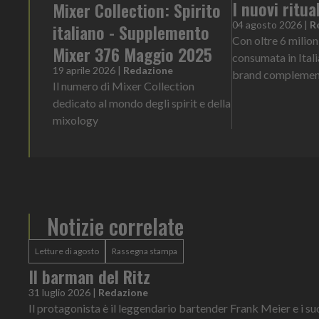
I nuovi ritu
Mixer Collection: Spirito
04 agosto 2026
|
R
italiano - Supplemento
Con oltre 6 milioni
Mixer 376 Maggio 2025
consumata in Ital
19 aprile 2026
|
Redazione
brand complementar
Il numero di Mixer Collection
dedicato al mondo degli spirit e della
mixology
Notizie correlate
Letture di agosto
Rassegna stampa
Il barman del Ritz
31 luglio 2026
|
Redazione
Il protagonista è il leggendario bartender Frank Meier e i su