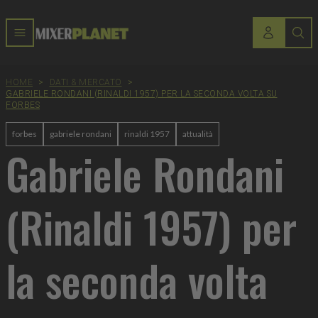
HOME
>
DATI & MERCATO
>
GABRIELE RONDANI (RINALDI 1957) PER LA SECONDA VOLTA SU
FORBES
forbes
gabriele rondani
rinaldi 1957
attualità
Gabriele Rondani
(Rinaldi 1957) per
la seconda volta