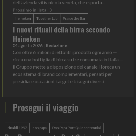
dell'azienda vitivinicola veneta, che esporta...
Prossimo in lista
heineken
Together Lab
Praise the Bar
I nuovi rituali della birra secondo
Heineken
04 agosto 2026
|
Redazione
Con oltre 6 milioni di ettolitri prodotti ogni anno —
circa una bottiglia di birra su tre consumata in Italia —
il Gruppo mette a disposizione del canale Horeca un
ecosistema di brand complementari, pensati per
presidiare occasioni, target e bisogni diversi
Prosegui il viaggio
rinaldi 1957
don papa
Don Papa Port Quincentennial