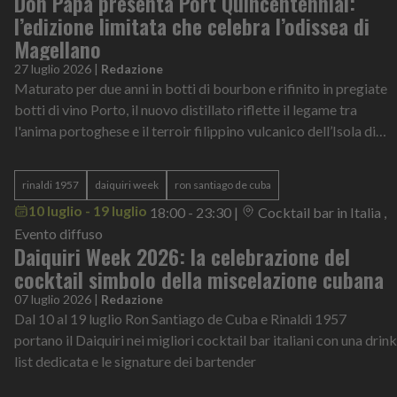
Don Papa presenta Port Quincentennial:
l’edizione limitata che celebra l’odissea di
Magellano
27 luglio 2026
|
Redazione
Maturato per due anni in botti di bourbon e rifinito in pregiate
botti di vino Porto, il nuovo distillato riflette il legame tra
l'anima portoghese e il terroir filippino vulcanico dell’Isola di
Negros
rinaldi 1957
daiquiri week
ron santiago de cuba
10 luglio - 19 luglio
18:00 - 23:30
|
Cocktail bar in Italia ,
Evento diffuso
Daiquiri Week 2026: la celebrazione del
cocktail simbolo della miscelazione cubana
07 luglio 2026
|
Redazione
Dal 10 al 19 luglio Ron Santiago de Cuba e Rinaldi 1957
portano il Daiquiri nei migliori cocktail bar italiani con una drink
list dedicata e le signature dei bartender