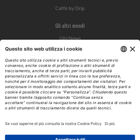
Caffè by Drip
Gli altri mondi
Gbi News
Instoremag
Esplora il gruppo
Edra Edizioni
Edizioni LSWR
LSWR Group
Edra Edizioni
La Tribuna
Mixer è un prodotto del network Edra Edizioni. Direzione, amministrazione,