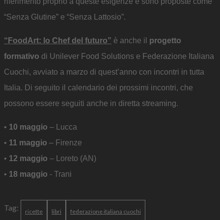
riferimento proprio a queste esigenze e sono proposte come
“Senza Glutine” e “Senza Lattosio”.
“FoodArt: lo Chef del futuro”
è anche il
progetto
formativo
di Unilever Food Solutions e Federazione Italiana
Cuochi, avviato a marzo di quest’anno con incontri in tutta
Italia. Di seguito il calendario dei prossimi incontri, che
possono essere seguiti anche in diretta streaming.
•
10 maggio
– Lucca
•
11 maggio
– Firenze
•
12 maggio
– Loreto (AN)
•
18 maggio
- Trani
Tag:
ricette
libri
federazione italiana cuochi