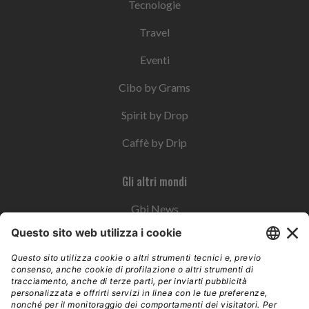
Tecnologie
Travel
Eventi
Cibo by Grams
Spirit by Drop
Caffè by Drip
Gli altri mondi
Gbi News
Instoremag
Esplora il gruppo
Edra Edizioni