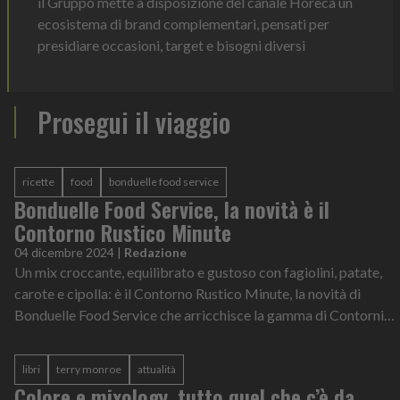
il Gruppo mette a disposizione del canale Horeca un
ecosistema di brand complementari, pensati per
presidiare occasioni, target e bisogni diversi
Prosegui il viaggio
ricette
food
bonduelle food service
Bonduelle Food Service, la novità è il
Contorno Rustico Minute
04 dicembre 2024
|
Redazione
Un mix croccante, equilibrato e gustoso con fagiolini, patate,
carote e cipolla: è il Contorno Rustico Minute, la novità di
Bonduelle Food Service che arricchisce la gamma di Contorni
Minute. Grazie a...
libri
terry monroe
attualità
Colore e mixology, tutto quel che c’è da