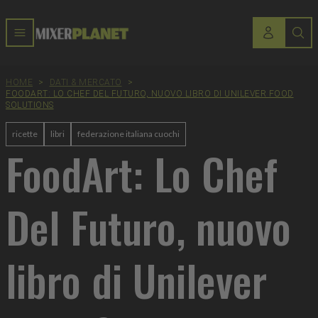
HOME
>
DATI & MERCATO
>
FOODART: LO CHEF DEL FUTURO, NUOVO LIBRO DI UNILEVER FOOD
SOLUTIONS
ricette
libri
federazione italiana cuochi
FoodArt: Lo Chef
Del Futuro, nuovo
libro di Unilever