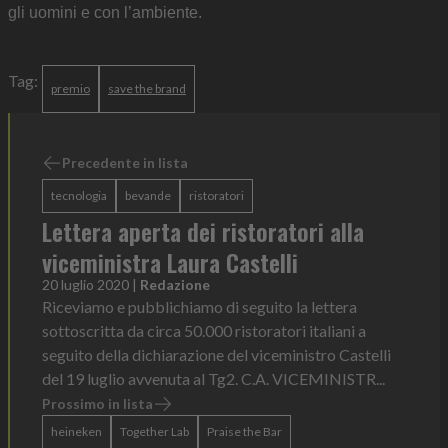
gli uomini e con l’ambiente.
Tag:
premio
save the brand
Precedente in lista
tecnologia
bevande
ristoratori
Lettera aperta dei ristoratori alla
viceministra Laura Castelli
20 luglio 2020
|
Redazione
Riceviamo e pubblichiamo di seguito la lettera
sottoscritta da circa 50.000 ristoratori italiani a
seguito della dichiarazione del viceministro Castelli
del 19 luglio avvenuta al Tg2. C.A. VICEMINISTR...
Prossimo in lista
heineken
Together Lab
Praise the Bar