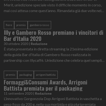
Merit, un’edizione speciale visto il difficile momento in corso,
mai così attesa come quest’anno. Rimandata già due volte nel
corso dell’an...
fiere
premio
gambero rosso
Illy e Gambero Rosso premiano i vincitori di
Bar d'Italia 2020
30 ottobre 2020
|
Redazione
È stata presentata in diretta streaming la 21esima edizione
della guida Bar d’Italia di Gambero Rosso realizzata in
partnership con Illycaffè. Un’edizione che celebra quel semplice
ma fondamentale r...
premio
packaging
arrigoni battista
Formaggi&Consumi Awards, Arrigoni
Battista premiata per il packaging
11 settembre 2020
|
Redazione
L’innovativo Gorgonzola Dop Arrigoni Battista in vaschetta a
peso fisso da 200 g, nella sua morbida e già pluripremiata