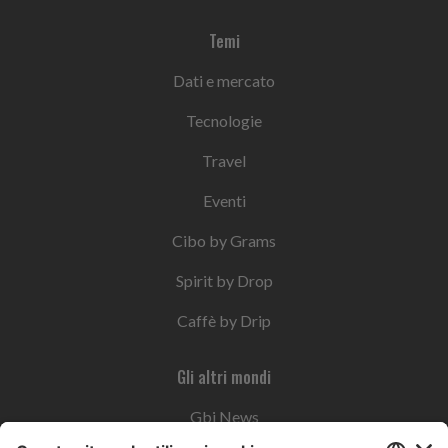
Temi
Dati e mercato
Tecnologie
Travel
Eventi
Cibo by Grams
Spirit by Drop
Caffè by Drip
Gli altri mondi
Gbi News