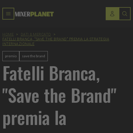
HOME
>
DATI & MERCATO
>
FATELLI BRANCA, "SAVE THE BRAND" PREMIA LA STRATEGIA
INTERNAZIONALE
premio
save the brand
Fatelli Branca,
"Save the Brand"
premia la