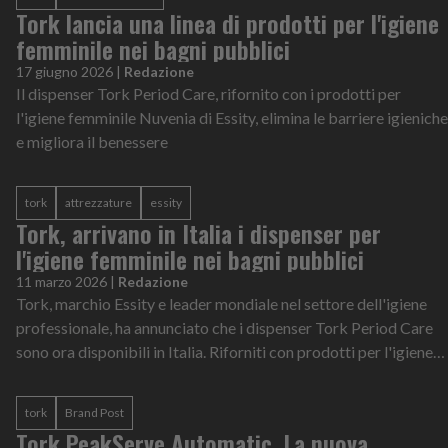
Tork lancia una linea di prodotti per l'igiene
femminile nei bagni pubblici
17 giugno 2026
|
Redazione
Il dispenser Tork Period Care, rifornito con i prodotti per
l'igiene femminile Nuvenia di Essity, elimina le barriere igieniche
e migliora il benessere
tork
attrezzature
essity
Tork, arrivano in Italia i dispenser per
l'igiene femminile nei bagni pubblici
11 marzo 2026
|
Redazione
Tork, marchio Essity e leader mondiale nel settore dell'igiene
professionale, ha annunciato che i dispenser Tork Period Care
sono ora disponibili in Italia. Riforniti con prodotti per l'igiene
intima...
tork
Brand Post
Tork PeakServe Automatic. La nuova