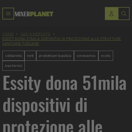
HOME
>
DATI & MERCATO
>
ESSITY DONA 51MILA DISPOSITIVI DI PROTEZIONE ALLE STRUTTURE
SANITARIE TOSCANE
solidarietà
tork
prodotti per la pulizia
coronavirus
essity
ivan ferrini
Essity dona 51mila
dispositivi di
protezione alle