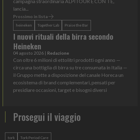
campagna straordinaria ALPITOUR È CON TE,
lancia...
Prossimo in lista
heineken
Together Lab
Praise the Bar
I nuovi rituali della birra secondo
Heineken
04 agosto 2026
|
Redazione
Con oltre 6 milioni di ettolitri prodotti ogni anno —
circa una bottiglia di birra su tre consumata in Italia —
il Gruppo mette a disposizione del canale Horeca un
ecosistema di brand complementari, pensati per
presidiare occasioni, target e bisogni diversi
Prosegui il viaggio
tork
Tork Period Care