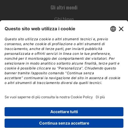
Gli altri mondi
Gbi News
Instoremag
Esplora il gruppo
Edra Edizioni
Edizioni LSWR
LSWR Group
Edra Edizioni
La Tribuna
Mixer è un prodotto del network Edra Edizioni. Direzione, amministrazione,
redazione, pubblicità | © Copyright 2026 – Tutti i diritti riservati | Partita IVA e C.F.
14392510963