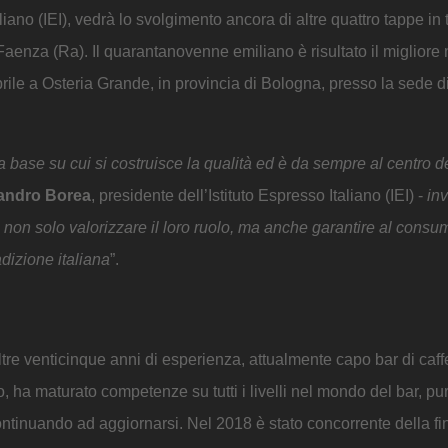
no (IEI), vedrà lo svolgimento ancora di altre quattro tappe in tu
 Faenza (Ra). Il quarantanovenne emiliano è risultato il migliore 
rile a Osteria Grande, in provincia di Bologna, presso la sede di 
a base su cui si costruisce la qualità ed è da sempre al centro d
andro Borea
, presidente dell’Istituto Espresso Italiano (IEI) -
inv
a non solo valorizzare il loro ruolo, ma anche garantire al consu
adizione italiana
”.
oltre venticinque anni di esperienza, attualmente capo bar di caffe
, ha maturato competenze su tutti i livelli nel mondo del bar, pu
ontinuando ad aggiornarsi. Nel 2018 è stato concorrente della fi