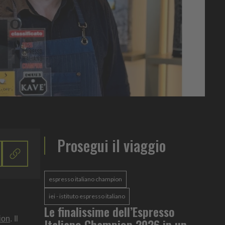
Prosegui il viaggio
espresso italiano champion
iei - istituto espresso italiano
Le finalissime dell’Espresso
ion
. Il
Italiano Champion 2026 in un