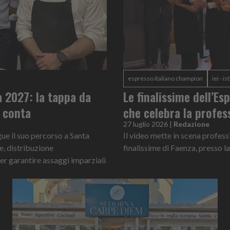
espresso italiano champion
iei - i
ia 2027: la tappa da
Le finalissime dell’E
è conta
che celebra la profes
27 luglio 2026
|
Redazione
gue il suo percorso a Santa
Il video mette in scena profess
e, distribuzione
finalissime di Faenza, press
per garantire assaggi imparziali