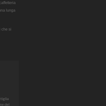
affetteria
 una lunga
i che si
tiglia
one del