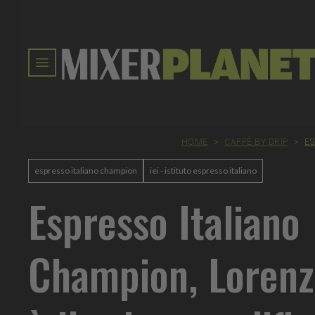
HOME
>
CAFFÈ BY DRIP
>
ES
espresso italiano champion
iei - istituto espresso italiano
Espresso Italiano
Champion, Lorenz