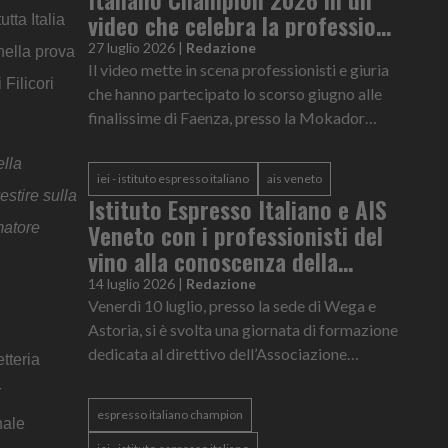
video che celebra la professione
tta Italia
del barista
27 luglio 2026
|
Redazione
nella prova
Il video mette in scena professionisti e giuria
Filicori
che hanno partecipato lo scorso giugno alle
finalissime di Faenza, presso la Mokador
Experience Academy
ella
iei - istituto espresso italiano
ais veneto
estire sulla
Istituto Espresso Italiano e AIS
Veneto con i professionisti del
matore
vino alla conoscenza della
tazzina
14 luglio 2026
|
Redazione
Venerdì 10 luglio, presso la sede di Wega e
Astoria, si è svolta una giornata di formazione
dedicata al direttivo dell’Associazione
tteria
Italiana Sommelier (AIS) Veneto
r
espresso italiano champion
nale