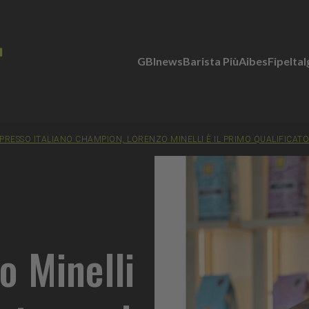
GBInews
Barista Più
Aibes
Fipe
Ita
PRESSO ITALIANO CHAMPION, LORENZO MINELLI È IL PRIMO QUALIFICATO 
o Minelli