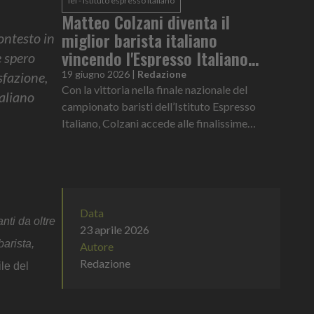
iei - istituto espresso italiano
Matteo Colzani diventa il
miglior barista italiano
ontesto in
vincendo l'Espresso Italiano
e spero
Champion 2026
19 giugno 2026
|
Redazione
sfazione,
Con la vittoria nella finale nazionale del
taliano
campionato baristi dell’Istituto Espresso
Italiano, Colzani accede alle finalissime
internazionali che si svolgeranno a novembre
presso la Factory 1895 di Lavazza a Torino
Data
nti da oltre
23 aprile 2026
barista,
Autore
Redazione
le del