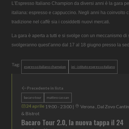
L’Espresso Italiano Champion da diversi anni è la gara per 
italiana: espresso e cappuccino. Negli anni ha coinvolto c
tradizione nel caffè sia i cosiddetti nuovi mercati.
La gara è aperta a tutti e si svolge con un meccanismo di se
svolgeranno quest’anno dal 17 al 18 giugno presso la s
Tag:
espresso italiano champion
iei - istituto espresso italiano
Precedente in lista
bacaro tour
matteo cassan
24 aprile
19:00 - 23:00
|
Verona , Dal Zovo Canti
& Bistrot
Bacaro Tour 2.0, la nuova tappa il 24