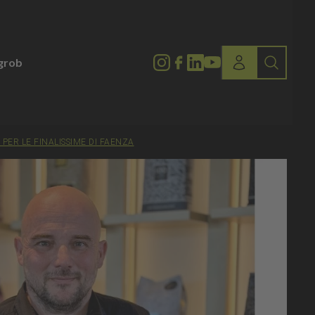
lgrob
PER LE FINALISSIME DI FAENZA