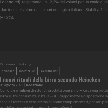
 di ettolitri)
, registrando un +2,2% dei volumi per un totale di ci
ue terzi del valore dell’export enologico italiano. Stabili a 4 mil
o (+7,2%).
Prossimo in lista
heineken
Together Lab
Praise the Bar
I nuovi rituali della birra secondo Heineken
04 agosto 2026
|
Redazione
Con oltre 6 milioni di ettolitri prodotti ogni anno — circa una bottig
birra su tre consumata in Italia — il Gruppo mette a disposizione d
canale Horeca un ecosistema di brand complementari, pensati per
presidiare occasioni, target e bisogni diversi