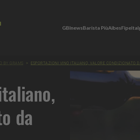
GBInews
Barista Più
Aibes
Fipe
Ita
O BY GRAMS
>
ESPORTAZIONI VINO ITALIANO, VALORE CONDIZIONATO D
italiano,
to da