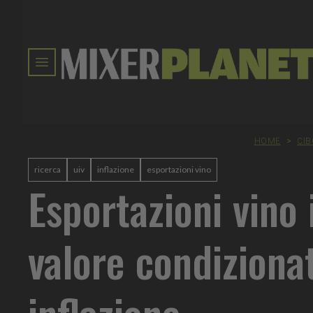
HOME
>
CIB
ricerca
uiv
inflazione
esportazioni vino
Esportazioni vino 
valore condiziona
inflazione