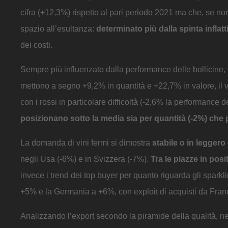
cifra (+12,3%) rispetto al pari periodo 2021 ma che, se 
spazio all’esultanza:
determinato più dalla spinta infla
dei costi.
Sempre più influenzato dalla performance delle bollicine, 
mettono a segno +9,2% in quantità e +22,7% in valore, il 
con i rossi in particolare difficoltà (-2,6% la performance
posizionano sotto la media sia per quantità (-2%) che 
La domanda di vini fermi si dimostra
stabile o in leggero
negli Usa (-6%) e in Svizzera (-7%).
Tra le piazze in pos
invece i trend dei top buyer per quanto riguarda gli sparkl
+5% e la Germania a +6%, con exploit di acquisti da Fra
Analizzando l’export secondo la piramide della qualità, n