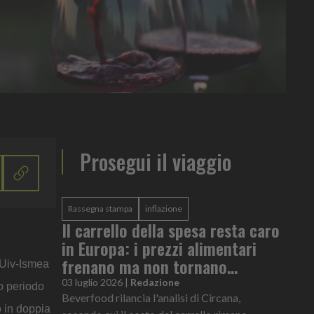
Prosegui il viaggio
Rassegna stampa
inflazione
Il carrello della spesa resta caro
in Europa: i prezzi alimentari
frenano ma non tornano
 Uiv-Ismea
indietro
03 luglio 2026
|
Redazione
so periodo
Beverfood rilancia l'analisi di Circana,
o in doppia