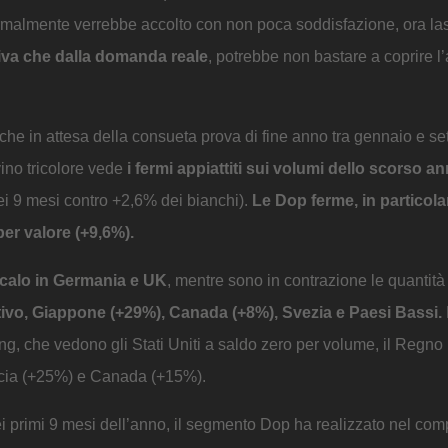
normalmente verrebbe accolto con non poca soddisfazione, ora la
ttiva che dalla domanda reale
, potrebbe non bastare a coprire 
che in attesa della consueta prova di fine anno tra gennaio e s
vino tricolore vede
i fermi appiattiti sui volumi dello scorso a
 dei 9 mesi contro +2,6% dei bianchi).
Le Dop ferme, in particolar
per valore (+9,6%).
 calo in Germania e UK
, mentre sono in contrazione le quantit
itivo, Giappone (+29%), Canada (+8%), Svezia e Paesi Bassi.
ing, che vedono gli Stati Uniti a saldo zero per volume, il Regno
ncia (+25%) e Canada (+15%).
ei primi 9 mesi dell’anno, il segmento Dop ha realizzato nel co