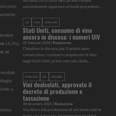
secondo cui il costo del carrello rimane
sensibilmente superiore ai livelli precedenti
scia poco
alla crisi inflazionistica, nonostante il
l’aumento
raffreddamento degli aumenti.
uiv
vino
stati uniti
Stati Uniti, consumo di vino
ancora in discesa: i numeri UIV
ettembre
02 febbraio 2026
|
Redazione
nno
(-0,3%),
Chiudono in discesa, per il quinto anno
e, si
consecutivo, i consumi complessivi di vino
negli Stati Uniti, primo mercato della
domanda mondiale con un controvalore al
à vendute
dettaglio di circa 60 miliardi di doll...
federvini
uiv
attualità
Meglio
Vini dealcolati, approvato il
decreto di produzione e
 Unito a
tassazione
30 dicembre 2025
|
Redazione
Via libera alla produzione di vini dealcolati in
mplesso
Italia con il decreto interministeriale (Mef-