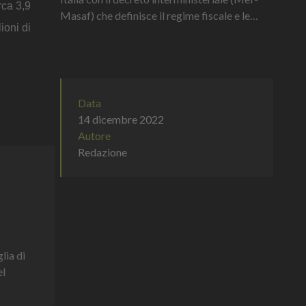
rca 3,9
Masaf) che definisce il regime fiscale e le
ioni di
accise per la produzione di vino senz’alcol o a
ridotto conten...
Data
14 dicembre 2022
Autore
Redazione
lia di
el