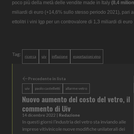
poco più della metà delle vendite made in Italy
(8,4 milioni
miliardi di euro (+14,6% sullo stesso periodo 2021), pari a d
ettolitri i vini Igp per un controvalore di 1,3 miliardi di eur
Tag:
ricerca
uiv
inflazione
esportazioni vino
Precedente in lista
uiv
paolo castelletti
allarme vetro
Nuovo aumento del costo del vetro, il
commento di Uiv
14 dicembre 2022
|
Redazione
In questi giorni l’industria del vetro sta inviando alle
imprese vitivinicole nuove modifiche unilaterali dei