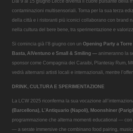
Dal 9 al 15 giugno Lecce diventa il cuore pulsante della mi
contaminazioni multisensoriali. Torna per la sua terza edi
della città e i ristoranti più iconici collaborano con brand
nella cultura del bere bene, tra sperimentazione e valoriz
Si comincia già l’8 giugno con un
Opening Party a Torre 
Basta, AlVentuno e Small & Smiling —
animeranno la ser
sponsor come Compagnia dei Caraibi, Planteray Rum, MG G
vedrà alternarsi artisti locali e internazionali, mentre l’off
DRINK, CULTURA E SPERIMENTAZIONE
La LCW 2025 riconferma la sua vocazione all’internazional
(Barcellona), L’Antiquario (Napoli), Moonshiner (Parigi
programmazione che alterna momenti educational — con m
— a serate immersive che combinano food pairing, musica