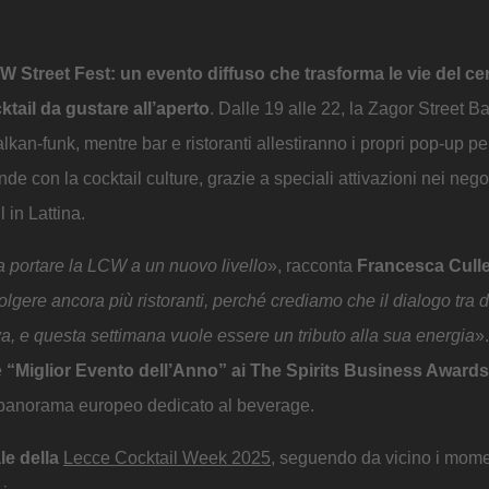
W Street Fest: un evento diffuso che trasforma le vie del ce
tail da gustare all’aperto
. Dalle 19 alle 22, la Zagor Street B
balkan-funk, mentre bar e ristoranti allestiranno i propri pop-up pe
de con la cocktail culture, grazie a speciali attivazioni nei nego
 in Lattina.
a portare la LCW a un nuovo livello
», racconta
Francesca Culle
gere ancora più ristoranti, perché crediamo che il dialogo tra d
va, e questa settimana vuole essere un tributo alla sua energia
»
e
“Miglior Evento dell’Anno” ai The Spirits Business Awards
el panorama europeo dedicato al beverage.
le della
Lecce Cocktail Week 2025
, seguendo da vicino i momen