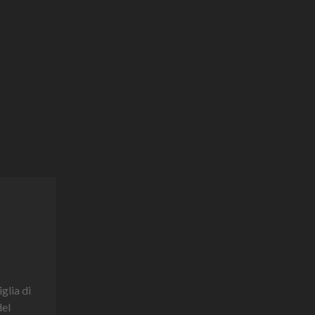
glia di
del