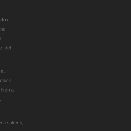
ntro
and
r
zi del
n,
rink e
. Non a
,
ti salienti,