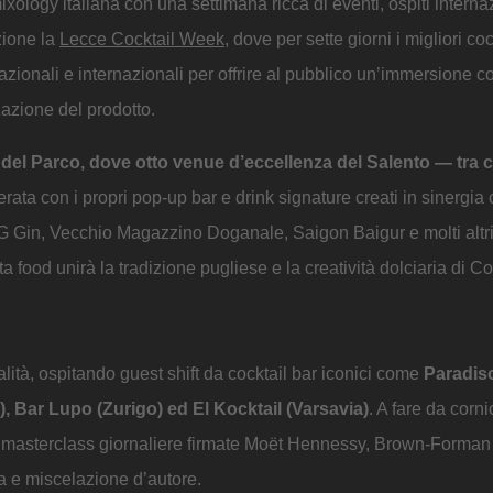
xology italiana con una settimana ricca di eventi, ospiti interna
zione la
Lecce Cocktail Week
, dove per sette giorni i migliori coc
 nazionali e internazionali per offrire al pubblico un’immersione 
zazione del prodotto.
del Parco, dove otto venue d’eccellenza del Salento — tra 
ata con i propri pop-up bar e drink signature creati in sinergia
in, Vecchio Magazzino Doganale, Saigon Baigur e molti altri. 
erta food unirà la tradizione pugliese e la creatività dolciaria di 
ità, ospitando guest shift da cocktail bar iconici come
Paradis
), Bar Lupo (Zurigo) ed El Kocktail (Varsavia)
. A fare da corn
asterclass giornaliere firmate Moët Hennessy, Brown-Forman e 
 e miscelazione d’autore.