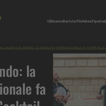
GBInews
Barista Più
Aibes
Fipe
Ita
AL SALENTO AL MONDO: LA MIXOLOGY INTERNAZIONALE FA TAPPA ALLA 
ndo: la
ionale fa
Cocktail