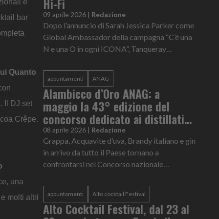
Hi-Fi
zionali e
09 aprile 2026
|
Redazione
ktail bar
Dopo l’annuncio di Sarah Jessica Parker come
completa
Global Ambassador della campagna “C’è una
N e una O in ogni ICONA”, Tanqueray
prosegue il suo percorso in Italia con “NON il
solito aperitivo”, un progetto...
cui Quanto
appuntamenti
ANAG
 con
Alambicco d’Oro ANAG: a
maggio la 43° edizione del
Il DJ set
concorso dedicato ai distillati
Cocoa Crêpe.
italiani
08 aprile 2026
|
Redazione
Grappa, Acquavite d’uva, Brandy italiano e gin
in arrivo da tutto il Paese tornano a
confrontarsi nel Concorso nazionale
o
Alambicco d’Oro ANAG, la vetrina che ogni
ice, una
anno celebra e premia l’eccellenza de...
appuntamenti
Alto cocktail Festival
molti altri
Alto Cocktail Festival, dal 23 al