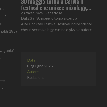
30 maggio torna a Cervia il
festival che unisce mixology,
r un
cucina e pizza d’autore
23 marzo 2026
|
Redazione
sulla
Dal 23 al 30 maggio torna a Cervia
Alto Cocktail Festival, festival indipendente
n
che unisce mixology, cucina e pizza d’autore.
inaldi 1957
Non un evento con banchi di assaggio, ma una
vera esperienza di confronto...
argarita”,
.
Data
09 giugno 2025
Autore
Redazione
cce
ne.