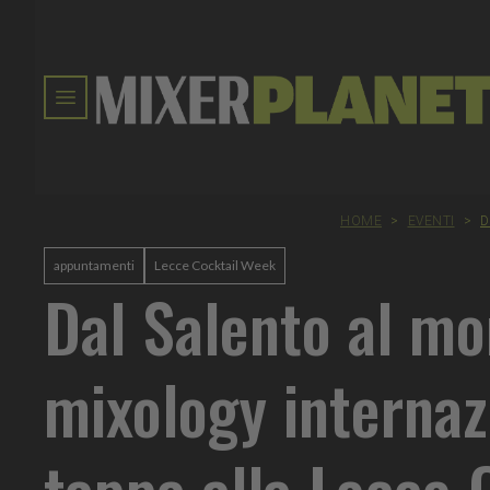
HOME
>
EVENTI
>
D
appuntamenti
Lecce Cocktail Week
Dal Salento al mo
mixology internaz
tappa alla Lecce 