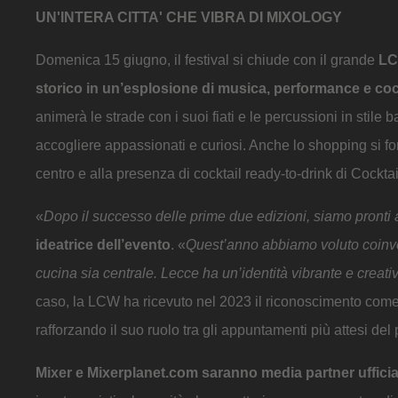
UN'INTERA CITTA' CHE VIBRA DI MIXOLOGY
Domenica 15 giugno, il festival si chiude con il grande
LC
storico in un’esplosione di musica, performance e cock
animerà le strade con i suoi fiati e le percussioni in stile 
accogliere appassionati e curiosi. Anche lo shopping si fon
centro e alla presenza di cocktail ready-to-drink di Cocktail
«
Dopo il successo delle prime due edizioni, siamo pronti 
ideatrice dell’evento
. «
Quest’anno abbiamo voluto coinvol
cucina sia centrale. Lecce ha un’identità vibrante e creati
caso, la LCW ha ricevuto nel 2023 il riconoscimento com
rafforzando il suo ruolo tra gli appuntamenti più attesi d
Mixer e Mixerplanet.com saranno media partner ufficia