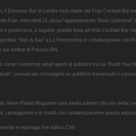
o, il Donovan Bar di Londra sarà ospite del Fràn Cocktail Bar pe
rante Fràn; mercoledì 11, torna l’appuntamento “Bevo Salentino” 
i e provincia e, a seguire, grande festa all’Alibi Cocktail Bar co
eritivo “Sips & Sax” a La Fiermontina in collaborazione con R
Gin sul rooftop di Palazzo BN.
l
i, come i workshop serali aperti al pubblico tra cui “Build Your M
outh”, pensati per coinvolgere un pubblico trasversale e curioso
o, Mixer Planet Magazine sarà media partner ufficiale della Le
 i protagonisti e le novità che caratterizzeranno questa edizio
interviste e reportage live dalla LCW!