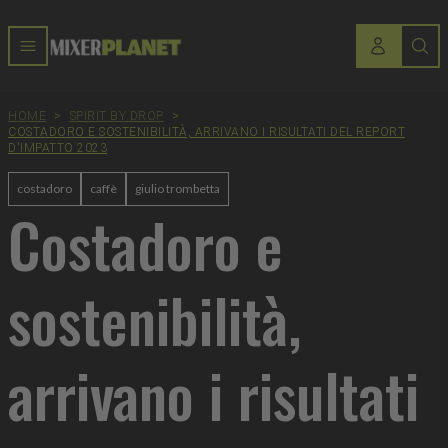
HOME
>
SPIRIT BY DROP
>
COSTADORO E SOSTENIBILITÀ, ARRIVANO I RISULTATI DEL REPORT
D'IMPATTO 2023
costadoro
caffè
giulio trombetta
Costadoro e
sostenibilità,
arrivano i risultati