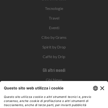
Tecnologie
Travel
Eventi
Cibo by Grams
Spirit by Drop
Caffè by Drip
Gli altri mondi
Gbi News
Instoremag
Esplora il gruppo