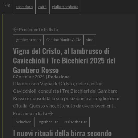
Tag:
costadoro
caffè
giulio trombetta
Precedente in lista
gambero rosso
Cantine Riunite & Civ
vino
Vigna del Cristo, al lambrusco di
Cavicchioli i Tre Bicchieri 2025 del
Gambero Rosso
07 ottobre 2024
|
Redazione
Il lambrusco Vigna del Cristo, delle cantine
Cavicchioli, conquista i Tre Bicchieri del Gambero
Rosso e consolida la sua posizione tra i migliori vini
d’Italia. Questo vino, ottenuto da uve provenient...
Prossimo in lista
heineken
Together Lab
Praise the Bar
I nuovi rituali della birra secondo