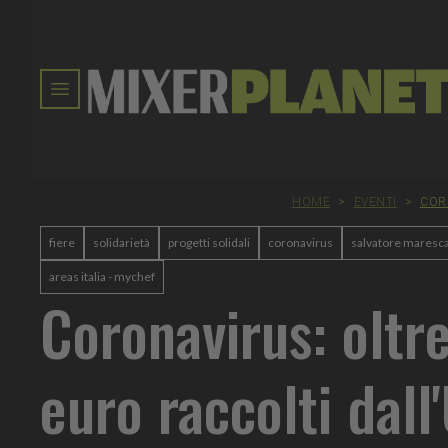
HOME
>
EVENTI
>
COR
fiere
solidarietà
progetti solidali
coronavirus
salvatore maresc
areas italia - mychef
Coronavirus: oltr
euro raccolti dall