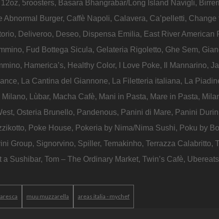
: 12oz, 5roosters, Basara Bhangrabar/Long Island Navigli, Birreri
Abnormal Burger, Caffè Napoli, Calavera, Ca’pelletti, Change f
ritorio, Deliveroo, Deseo, Dispensa Emilia, East River American 
mmino, Fud Bottega Sicula, Gelateria Rigoletto, Ghe Sem, Gian
mmino, Hamerica’s, Healthy Color, I Love Poke, Il Mannarino, Ja
ance, La Cantina del Giannone, La Filetteria italiana, La Piadine
Ov Milano, Lùbar, Macha Cafè, Mani in Pasta, Mare in Pasta, Mila
t, Osteria Brunello, Pandenous, Panini di Mare, Panini Durin
 Pizzikotto, Poke House, Pokeria by Nima/Nima Sushi, Poku by B
 Group, Signorvino, Spiller, Temakinho, Terrazza Calabritto, T
ot a Sushibar, Tom – The Ordinary Market, Twin’s Cafè, Ubereats
maresca
muu muzzarella
areas italia - mychef