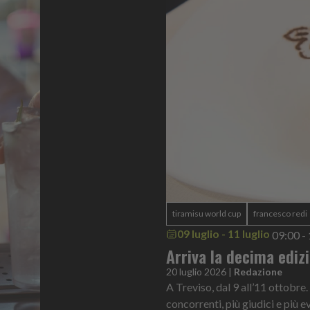
tiramisu world cup
francesco redi
09 luglio - 11 luglio
09:00 -
Arriva la decima ediz
20 luglio 2026
|
Redazione
A Treviso, dal 9 all’11 ottobre.
concorrenti, più giudici e più ev