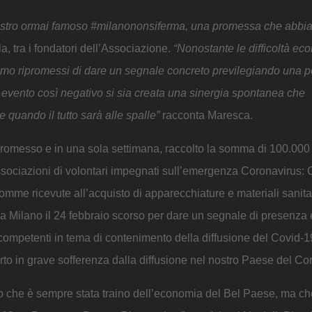
il nostro ormai famoso #milanononsiferma, una promessa che abb
, tra i fondatori dell’Associazione.
“Nonostante le difficoltà e
amo ripromessi di dare un segnale concreto previlegiando una po
un evento così negativo si sia creata una sinergia spontanea che
 quando il tutto sarà alle spalle”
racconta Maresca.
romesso e in una sola settimana, raccolto la somma di 100.000 
ssociazioni di volontari impegnati sull’emergenza Coronavirus:
me ricevute all’acquisto di apparecchiature e materiali sanitar
 a Milano il 24 febbraio scorso per dare un segnale di presenza
nti competenti in tema di contenimento della diffusione del Covid-1
rto in grave sofferenza dalla diffusione nel nostro Paese del Co
no che è sempre stata traino dell’economia del Bel Paese, ma ch