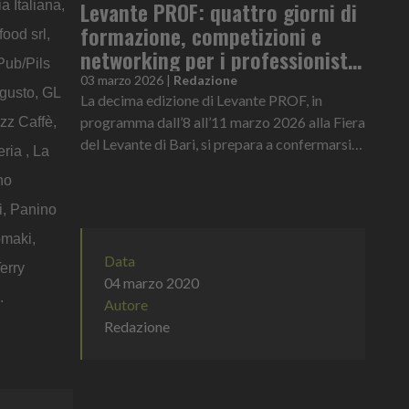
Levante PROF: quattro giorni di
a Italiana,
formazione, competizioni e
ood srl,
networking per i professionisti
Pub/Pils
del food & beverage
03 marzo 2026
|
Redazione
gusto, GL
La decima edizione di Levante PROF, in
programma dall’8 all’11 marzo 2026 alla Fiera
zz Caffè,
del Levante di Bari, si prepara a confermarsi
ria , La
non solo come grande vetrina espositiva del
no
Food & Beverage, ma anche...
i, Panino
omaki,
Data
erry
04 marzo 2020
.
Autore
Redazione