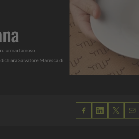
ana
stro ormai famoso
ichiara Salvatore Maresca di