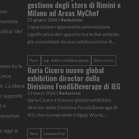
gestione degli store di Rimini e
Milano ad Areas MyChef
iamo
23 giugno 2026
|
Redazione
conomiche
L'operazione rappresenta un'evoluzione
litica “del
significativa del rapporto tra le due aziende,
già consolidate da una collaborazione di
successo nel settore del Travel Retail
fiere
ieg - italian exhibition group
ilaria cicero
euro tra le
Ilaria Cicero nuovo global
exhibition director della
 Croce
Divisione Food&Beverage di IEG
i. La libera
13 marzo 2026
|
Redazione
 e supporto
Ilaria Cicero è il nuovo global exhibition
9 e
director della Divisione Food&Beverage di
IEG che ricomprende il Sigep World,
ronavirus.
Beer&Food Attraction, BBtech Expo,
Mixology Attraction e le manifestazioni
e oggi si
fiere
Levante Prof
este...