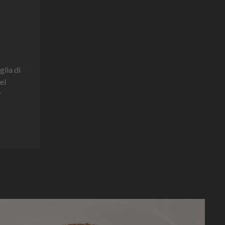
glia di
el
r