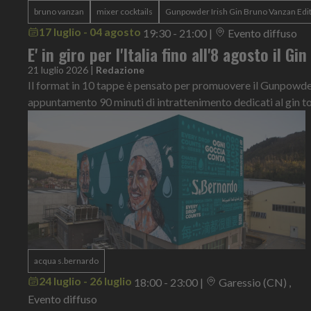
bruno vanzan
mixer cocktails
Gunpowder Irish Gin Bruno Vanzan Edi
17 luglio - 04 agosto
19:30 - 21:00
|
Evento diffuso
E' in giro per l'Italia fino all'8 agosto il Gi
21 luglio 2026
|
Redazione
Il format in 10 tappe è pensato per promuovere il Gunpowder 
appuntamento 90 minuti di intrattenimento dedicati al gin t
acqua s.bernardo
24 luglio - 26 luglio
18:00 - 23:00
|
Garessio (CN) ,
Evento diffuso