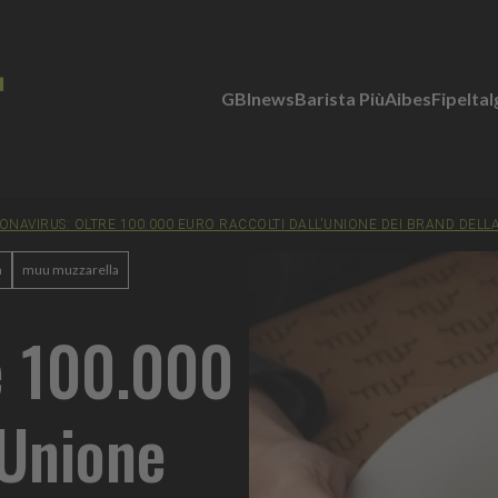
GBInews
Barista Più
Aibes
Fipe
Ita
ONAVIRUS: OLTRE 100.000 EURO RACCOLTI DALL'UNIONE DEI BRAND DELL
a
muu muzzarella
e 100.000
'Unione