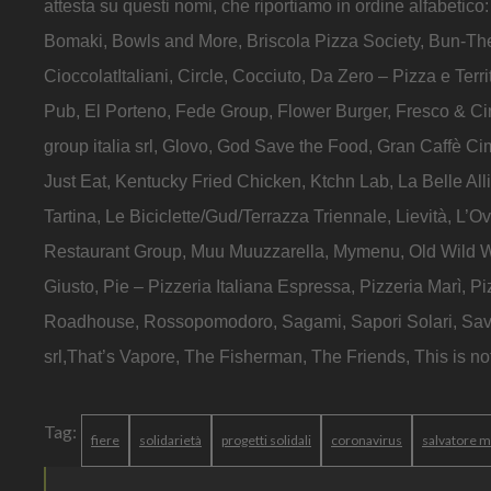
attesta su questi nomi, che riportiamo in ordine alfabetico
Bomaki, Bowls and More, Briscola Pizza Society, Bun-The 
CioccolatItaliani, Circle, Cocciuto, Da Zero – Pizza e Ter
Pub, El Porteno, Fede Group, Flower Burger, Fresco & Ci
group italia srl, Glovo, God Save the Food, Gran Caffè Ci
Just Eat, Kentucky Fried Chicken, Ktchn Lab, La Belle Alli
Tartina, Le Biciclette/Gud/Terrazza Triennale, Lievità, L’
Restaurant Group, Muu Muuzzarella, Mymenu, Old Wild Wes
Giusto, Pie – Pizzeria Italiana Espressa, Pizzeria Marì,
Roadhouse, Rossopomodoro, Sagami, Sapori Solari, Savini
srl,That’s Vapore, The Fisherman, The Friends, This is n
Tag:
fiere
solidarietà
progetti solidali
coronavirus
salvatore 