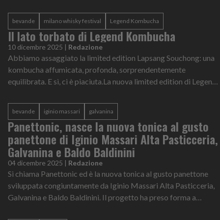
bevande
milano whisky festival
Legend Kombucha
Il lato torbato di Legend Kombucha
10 dicembre 2025
|
Redazione
Abbiamo assaggiato la limited edition Lapsang Souchong: una
kombucha affumicata, profonda, sorprendentemente
equilibrata. E sì, ci è piaciuta.La nuova limited edition di Legend
Kombucha, Lapsang Souch...
bevande
iginio massari
galvanina
Panettonic, nasce la nuova tonica al gusto
panettone di Iginio Massari Alta Pasticceria,
Galvanina e Baldo Baldinini
04 dicembre 2025
|
Redazione
Si chiama Panettonic ed è la nuova tonica al gusto panettone
sviluppata congiuntamente da Iginio Massari Alta Pasticceria,
Galvanina e Baldo Baldinini. Il progetto ha preso forma a
partire da un'intui...