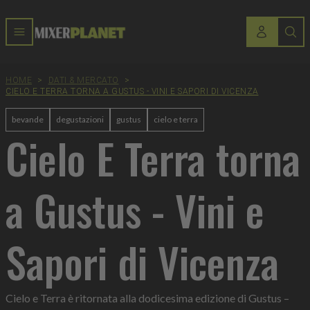
HOME
>
DATI & MERCATO
>
CIELO E TERRA TORNA A GUSTUS - VINI E SAPORI DI VICENZA
bevande
degustazioni
gustus
cielo e terra
Cielo E Terra torna
a Gustus - Vini e
Sapori di Vicenza
Cielo e Terra è ritornata alla dodicesima edizione di Gustus –