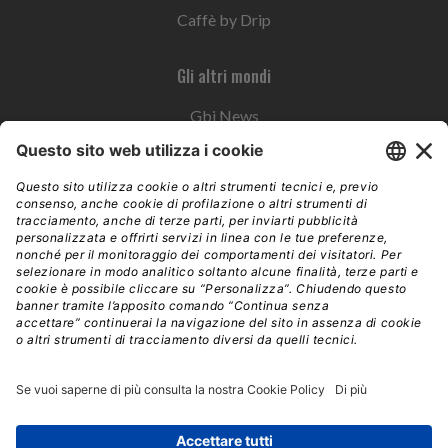
Caffè by Drip
Gli altri mondi
Gbi News
Instoremag
Esplora il gruppo
Edra Edizioni
Edizioni LSWR
LSWR Group
Edra Edizioni
La Tribuna
Mixer è un prodotto del network Edra Edizioni. Direzione, amministrazione,