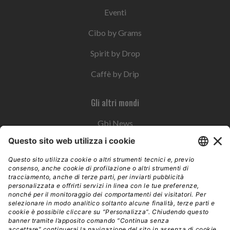
Eventi
Cibo by Grams
Spirit by Drop
Caffè by Drip
Gli altri mondi
Gbi News
Instoremag
Esplora il gruppo
Edra Edizioni
Edizioni LSWR