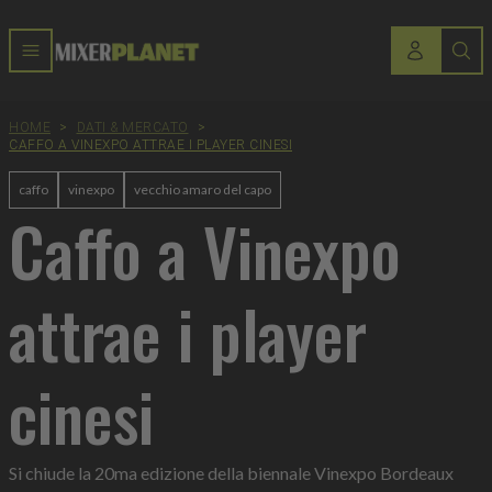
HOME
>
DATI & MERCATO
>
CAFFO A VINEXPO ATTRAE I PLAYER CINESI
caffo
vinexpo
vecchio amaro del capo
Caffo a Vinexpo
attrae i player
cinesi
Si chiude la 20ma edizione della biennale Vinexpo Bordeaux