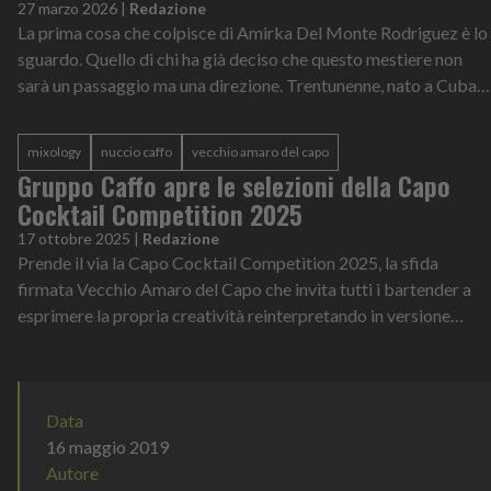
27 marzo 2026
|
Redazione
La prima cosa che colpisce di Amirka Del Monte Rodriguez è lo
sguardo. Quello di chi ha già deciso che questo mestiere non
sarà un passaggio ma una direzione. Trentunenne, nato a Cuba,
residente in Pu...
mixology
nuccio caffo
vecchio amaro del capo
Gruppo Caffo apre le selezioni della Capo
Cocktail Competition 2025
17 ottobre 2025
|
Redazione
Prende il via la Capo Cocktail Competition 2025, la sfida
firmata Vecchio Amaro del Capo che invita tutti i bartender a
esprimere la propria creatività reinterpretando in versione
cocktail una delle r...
Data
16 maggio 2019
Autore