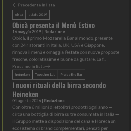
Precedente in lista
obicà
estate 2019
Obicà presenta il Menù Estivo
16 maggio 2019
|
Redazione
Obicà, il primo Mozzarella Bar al mondo, presente
con 24 ristoranti in Italia, UK, USA e Giappone,
rinnova il menù e omaggia l’estate con nuove proposte
fresche, coloratissime e buone da gustare. La f...
Prossimo in lista
heineken
Together Lab
Praise the Bar
I nuovi rituali della birra secondo
Heineken
04 agosto 2026
|
Redazione
Con oltre 6 milioni di ettolitri prodotti ogni anno —
circa una bottiglia di birra su tre consumata in Italia —
il Gruppo mette a disposizione del canale Horeca un
ecosistema di brand complementari, pensati per