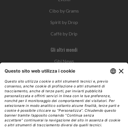
Cibo by Grams
Spirit by Drop
Caffè by Drip
Gli altri mondi
Gbi News
Instoremag
Esplora il gruppo
Edra Edizioni
Edizioni LSWR
LSWR Group