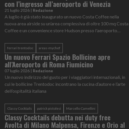
con l’ingresso all’aeroporto di Venezia
21 luglio 2026
|
Redazione
A luglio è già stato inaugurato un nuovo Costa Coffee nella
nuova area airside su un’area complessiva di oltre 100 mq Costa
Coffee e un convenience store Hudson presso l'aeroporto
Marco Polo di Venezia
ferrari trentodoc
areas-mychef
Un nuovo Ferrari Spazio Bollicine apre
all’Aeroporto di Roma Fiumicino
07 luglio 2026
|
Redazione
Un nuovo indirizzo del gusto per i viaggiatori internazionali, in
cui le bollicine Trentodoc incontrano la cucina d’autore e l’arte
dell’ospitalità italiana
Classy Cocktails
patrick pistolesi
Marcello Camellini
Classy Cocktails debutta nei duty free
Avolta di Milano Malpensa, Firenze e Orio al