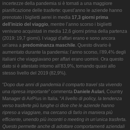
incertezze della pandemia si è tornati a una maggiore
pianificazione delle trasferte: quest’anno le aziende hanno
prenotato i biglietti aerei in media
17,3 giorni prima
dell’inizio del viaggio
, mentre l’anno scorso i biglietti
venivano acquistati in media 12,6 giorni prima della partenza
(2019: 19,7 giorni). I viaggi d'affari erano e sono ancora
un'area a
predominanza maschile
. Questo divario è
aumentato durante la pandemia: l'anno scorso, l'89,4% degli
italiani che viaggiavano per affari erano uomini. Ora questo
dato si è attestato intorno all'83,9%, tornando quasi allo
stesso livello del 2019 (82,9%).
“
Dopo due anni di pandemia il comparto travel sta vivendo
una ripresa importante
” commenta
Daniele Aulari
, Country
Manager di AirPlus in Italia. “
A livello di policy, la tendenza
verso trasferte più lunghe ci dice che le aziende hanno
ripreso a viaggiare, ma cercano di farlo in maniera più
efficiente, unendo più incontri o meeting in un'unica trasferta.
Questo permette anche di adottare comportamenti aziendali