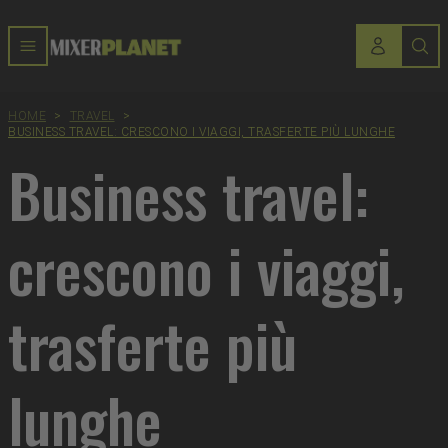
HOME
>
TRAVEL
>
BUSINESS TRAVEL: CRESCONO I VIAGGI, TRASFERTE PIÙ LUNGHE
Business travel:
crescono i viaggi,
trasferte più
lunghe