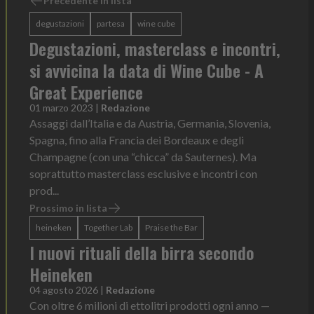
Precedente in lista
degustazioni
partesa
wine cube
Degustazioni, masterclass e incontri,
si avvicina la data di Wine Cube - A
Great Experience
01 marzo 2023
|
Redazione
Assaggi dall’Italia e da Austria, Germania, Slovenia,
Spagna, fino alla Francia dei Bordeaux e degli
Champagne (con una “chicca” da Sauternes). Ma
soprattutto masterclass esclusive e incontri con
prod...
Prossimo in lista
heineken
Together Lab
Praise the Bar
I nuovi rituali della birra secondo
Heineken
04 agosto 2026
|
Redazione
Con oltre 6 milioni di ettolitri prodotti ogni anno —