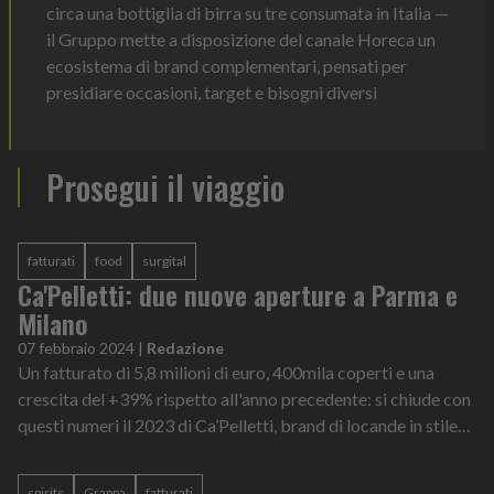
circa una bottiglia di birra su tre consumata in Italia —
il Gruppo mette a disposizione del canale Horeca un
ecosistema di brand complementari, pensati per
presidiare occasioni, target e bisogni diversi
Prosegui il viaggio
fatturati
food
surgital
Ca'Pelletti: due nuove aperture a Parma e
Milano
07 febbraio 2024
|
Redazione
Un fatturato di 5,8 milioni di euro, 400mila coperti e una
crescita del +39% rispetto all'anno precedente: si chiude con
questi numeri il 2023 di Ca’Pelletti, brand di locande in stile
romagnolo apert...
spirits
Grappa
fatturati