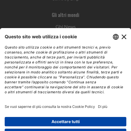
Gli altri mondi
Gbi News
Instoremag
Esplora il gruppo
Edra Edizioni
Edizioni LSWR
LSWR Group
Edra Edizioni
La Tribuna
Mixer è un prodotto del network Edra Edizioni. Direzione, amministrazione,
redazione, pubblicità | © Copyright 2026 – Tutti i diritti riservati | Partita IVA e C.F.