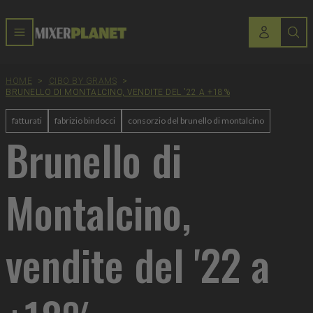
HOME
>
CIBO BY GRAMS
>
BRUNELLO DI MONTALCINO, VENDITE DEL '22 A +18%
fatturati
fabrizio bindocci
consorzio del brunello di montalcino
Brunello di
Montalcino,
vendite del '22 a