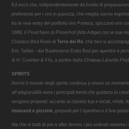
Ed ecco che, indipendentemente da livello di preparazione, 
preferenze per i vini in purezza, che meglio sanno esprimere
tra le new entry del portfolio vini Partesa, spiccano vini c
1988, il Pinot Nero di Plonerhof (Alto Adige) con le sue not
Classico Brut Rosè di
Terra dei Re
, che ben si accompagn
Eric Taillet – dal Bastionensi Extra Brut per aperitivi e pic
di H. Cuvelier & Fils, a partire dallo Chateau Léoville Poyf
SPIRITS
Anche il mondo degli spirits continua a vivere un moment
all’artigianalità sono i principali trend che guidano la cre
vengono proposti: accanto ai classici bar e locali, infatti
ristoranti e pizzerie
, proposti per l’aperitivo e il fine pas
Ma che si tratti di pre o after dinner, i più ordinati restano 