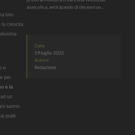
analcolica, anticipando di decenni un
cambiamento che oggi è diventato parte delle
na loro
abitudini di consumo di milioni di persone
la crescita
ndissima
Data
19 luglio 2022
Autore
Redazione
o e
ne per
no e la
 ad un
iani sanno
i piatti