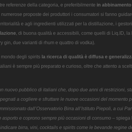
altre referenze della categoria, e preferibilmente
in abbinamento
iù numerose proposte dei produttori i consumatori si fanno guida
orialità e agli ingredienti utilizzati per la distillazione, i gestori
elazione
, di buona qualità e accessibili, come quelli di Liq.ID, la
dry gin, due varianti di rhum e quattro di vodka).
 mondo degli spirits
la ricerca di qualità è diffusa e generalizz
aliani è sempre più preparato e curioso, oltre che attento a scelt
n nuovo pubblico di italiani che, dopo due anni di restrizioni, s
mpegnati a cogliere e sfruttare le nuove occasioni del momento p
missionato dall’Osservatorio Birra all’Istituto Piepoli, a cui Pa
very e asporto e coprono sempre più occasioni di consumo
– spiega
 indicare birra, vini, cocktails e spirits come le bevande regine d