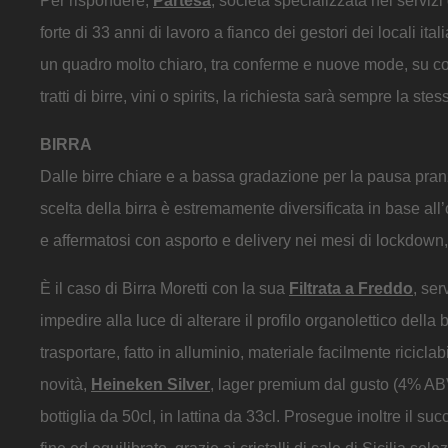
Per rispondere,
Partesa
, società specializzata nei serviz
forte di 33 anni di lavoro a fianco dei gestori dei locali ital
un quadro molto chiaro, tra conferme e nuove mode, su cosa g
tratti di birre, vini o spirits, la richiesta sarà sempre la ste
BIRRA
Dalle birre chiare e a bassa gradazione per la pausa pranzo 
scelta della birra è estremamente diversificata in base al
e affermatosi con asporto e delivery nei mesi di lockdown
È il caso di Birra Moretti con la sua
Filtrata a Freddo
, ser
impedire alla luce di alterare il profilo organolettico della 
trasportare, fatto in alluminio, materiale facilmente riciclab
novità,
Heineken Silver
, lager premium dal gusto (4% ABV
bottiglia da 50cl, in lattina da 33cl. Prosegue inoltre il s