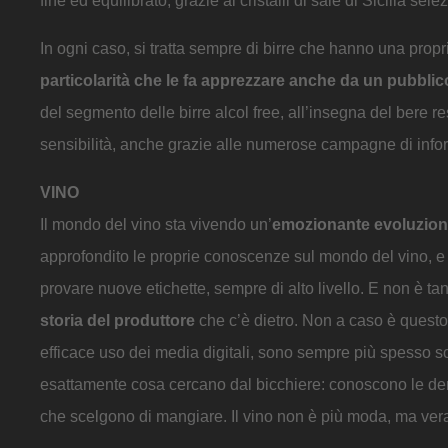
fine ed equilibrato, grazie ai cristalli di sale di Sicilia sele
In ogni caso, si tratta sempre di birre che hanno una propria
particolarità che le fa apprezzare anche da un pubbli
del segmento delle birre alcol free, all’insegna del bere 
sensibilità, anche grazie alle numerose campagne di info
VINO
Il mondo del vino sta vivendo un’
emozionante evoluzio
approfondito le proprie conoscenze sul mondo del vino, e o
provare nuove etichette, sempre di alto livello. E non è ta
storia del produttore
che c’è dietro. Non a caso è questo
efficace uso dei media digitali, sono sempre più spesso sc
esattamente cosa cercano dal bicchiere: conoscono le denomi
che scelgono di mangiare. Il vino non è più moda, ma vera c