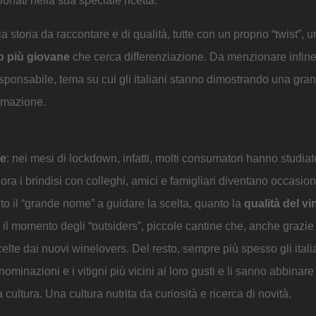
zionati nella sua speciale ricetta.
 storia da raccontare e di qualità, tutte con un proprio “twist”, u
co più giovane
che cerca differenziazione. Da menzionare infine 
responsabile, tema su cui gli italiani stanno dimostrando una gra
rmazione.
ne
: nei mesi di lockdown, infatti, molti consumatori hanno studiat
ra i brindisi con colleghi, amici e famigliari diventano occasio
nto il “grande nome” a guidare la scelta, quanto la
qualità del vi
 il momento degli “outsiders”, piccole cantine che, anche grazie
elte dai nuovi winelovers. Del resto, sempre più spesso gli ital
nazioni e i vitigni più vicini ai loro gusti e li sanno abbinare a
ultura. Una cultura nutrita da curiosità e ricerca di novità.