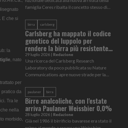
nazionale dedicata alla nuova arrivata della
e Ho.Re.Ca.,
famiglia Ceres ribalta il concetto stesso di
disegnato
viaggio e normalizza il non partire ad agosto
. E che si
birra
carlsberg
Carlsberg ha mappato il codice
genetico del luppolo per
rendere la birra più resistente
ub: la
al cambiamento climatico
29 luglio 2026
|
Redazione
tiglie
, nato
Una ricerca del Carlsberg Research
Laboratory da poco pubblicata su Nature
Communications apre nuove strade per la
resilienza climatica e l’eccellenza qualitativa
trattato per
della birra a livello globale
e pratico da
paulaner
birra
Birre analcoliche, con l'estate
ci. Tra le
arriva Paulaner Weissbier 0,0%
 che nella
28 luglio 2026
|
Redazione
usto morbido,
Già nel 1986 il birrificio bavarese era stato il
primo al mondo a creare una Weissbier