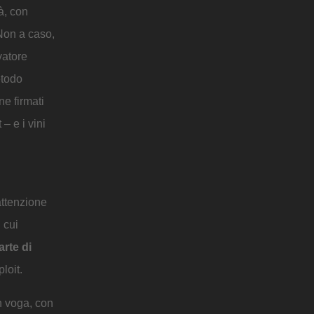
à, con
 Non a caso,
vatore
etodo
e firmati
– e i vini
attenzione
 cui
arte di
loit.
in voga, con