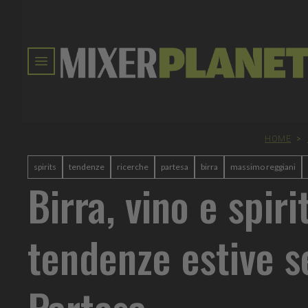
HOME
>
spirits
tendenze
ricerche
partesa
birra
massimo reggiani
Birra, vino e spirit
tendenze estive 
Partesa