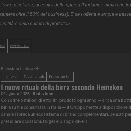
ow e alcol-free, al centro della ripresa (l’indagine rileva che tra
senterà oltre il 50% del business). E se l’offerta è ampia e trasver
vialità e della cultura di prodotto».
ani
estate 2022
Prossimo in lista
heineken
Together Lab
Praise the Bar
I nuovi rituali della birra secondo Heineken
04 agosto 2026
|
Redazione
Con oltre 6 milioni di ettolitri prodotti ogni anno — circa una botti
birra su tre consumata in Italia — il Gruppo mette a disposizione d
canale Horeca un ecosistema di brand complementari, pensati pe
presidiare occasioni, target e bisogni diversi