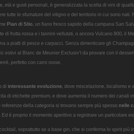
età e gusti personali, è generalizzata la scelta di vini di qualit
 tutte le sfumature del vitigno e del territorio in cui sono nati.
ome
Pian di Stio
, un fiano fresco sapido della campana San Sal
e di frutta rossa e i tannini vellutati, o ancora Vulcano 800, il M
a a piatti di pesce e carpacci. Senza dimenticare gli Champagn
nic estivi al Blanc de Meunier Exclusiv’t da provare con il dessert 
erré, perfetto con carni rosse.
o di
interessante evoluzione
, dove miscelazione, localismo e 
scita di etichette premium, e dove aumenta il numero dei canali in
, le referenze della categoria si trovano sempre più spesso
nelle c
to. Ed è proprio il momento aperitivo a registrare un particolare exp
i cocktail, soprattutto se a base gin, che si conferma lo spirit più 