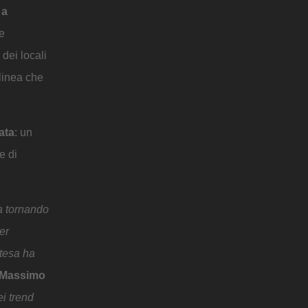
 a
re
 dei locali
 linea che
ata
: un
e di
ta tornando
er
rtesa ha
Massimo
ei trend