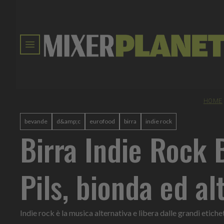
HOME
bevande
d&amp;c
eurofood
birra
indie rock
Birra Indie Rock 
Pils, bionda ed al
Indie rock è la musica alternativa e libera dalle grandi etiche