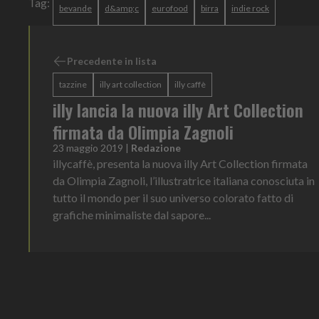
Tag:
bevande
d&amp;c
eurofood
birra
indie rock
Precedente in lista
tazzine
illy art collection
illy caffè
illy lancia la nuova illy Art Collection
firmata da Olimpia Zagnoli
23 maggio 2019
|
Redazione
illycaffè, presenta la nuova illy Art Collection firmata
da Olimpia Zagnoli, l’illustratrice italiana conosciuta in
tutto il mondo per il suo universo colorato fatto di
grafiche minimaliste dal sapore...