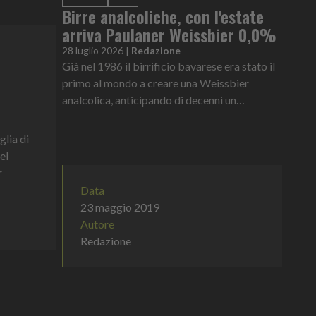
Birre analcoliche, con l'estate
arriva Paulaner Weissbier 0,0%
28 luglio 2026
|
Redazione
Già nel 1986 il birrificio bavarese era stato il
primo al mondo a creare una Weissbier
analcolica, anticipando di decenni un
cambiamento che oggi è diventato parte delle
abitudini di consumo di milioni di persone
glia di
el
r
Data
23 maggio 2019
Autore
Redazione