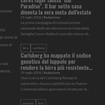
Paradiso". Il bar sotto casa
diventa la vera meta dell'estate
troviamo
31 luglio 2026
|
Redazione
La prima campagna di comunicazione
nazionale dedicata alla nuova arrivata della
ella
famiglia Ceres ribalta il concetto stesso di
li aromi di
viaggio e normalizza il non partire ad agosto
cesso di
birra
carlsberg
Carlsberg ha mappato il codice
genetico del luppolo per
a sua
rendere la birra più resistente
intense,
al cambiamento climatico
29 luglio 2026
|
Redazione
Una ricerca del Carlsberg Research
Laboratory da poco pubblicata su Nature
Communications apre nuove strade per la
resilienza climatica e l’eccellenza qualitativa
della birra a livello globale
paulaner
birra