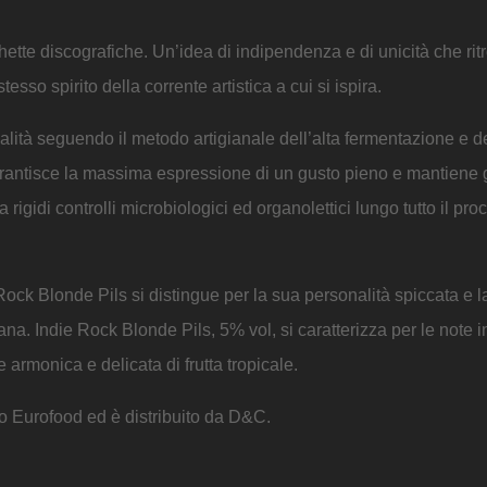
ichette discografiche. Un’idea di indipendenza e di unicità che ri
esso spirito della corrente artistica a cui si ispira.
alità seguendo il metodo artigianale dell’alta fermentazione e d
arantisce la massima espressione di un gusto pieno e mantiene g
 rigidi controlli microbiologici ed organolettici lungo tutto il pro
Rock Blonde Pils si distingue per la sua personalità spiccata e l
liana. Indie Rock Blonde Pils, 5% vol, si caratterizza per le note 
 armonica e delicata di frutta tropicale.
o Eurofood ed è distribuito da D&C.