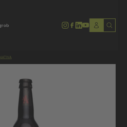
lgrob
NATIVA