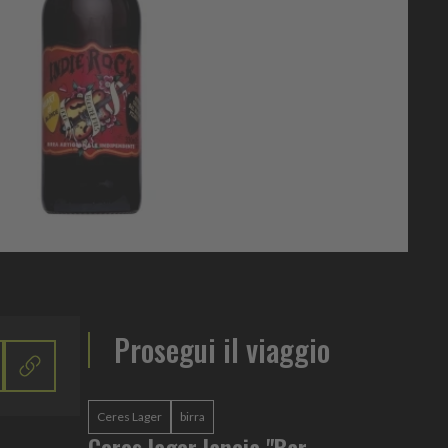
Prosegui il viaggio
Ceres Lager
birra
Ceres lager lancia "Bar