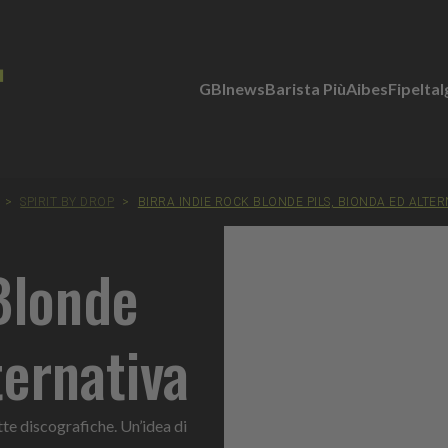
GBInews
Barista Più
Aibes
Fipe
Ita
>
SPIRIT BY DROP
>
BIRRA INDIE ROCK BLONDE PILS, BIONDA ED ALTER
Blonde
ternativa
tte discografiche. Un’idea di