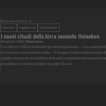
Prossimo in lista
heineken
Together Lab
Praise the Bar
I nuovi rituali della birra secondo Heineken
04 agosto 2026
|
Redazione
Con oltre 6 milioni di ettolitri prodotti ogni anno — circa una botti
birra su tre consumata in Italia — il Gruppo mette a disposizione d
canale Horeca un ecosistema di brand complementari, pensati pe
presidiare occasioni, target e bisogni diversi