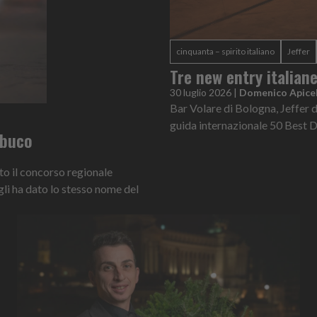
cinquanta – spirito italiano
Jeffer
Tre new entry italian
30 luglio 2026
|
Domenico Apicel
Bar Volare di Bologna, Jeffer d
guida internazionale 50 Best 
ambuco
nto il concorso regionale
gli ha dato lo stesso nome del