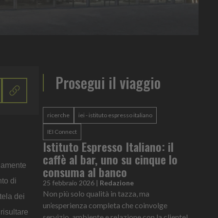
Prosegui il viaggio
ricerche
iei - istituto espresso italiano
IEI Connect
Istituto Espresso Italiano: il
caffè al bar, uno su cinque lo
iamente
consuma al banco
to di
25 febbraio 2026
|
Redazione
Non più solo qualità in tazza, ma
tela dei
un’esperienza completa che coinvolge
risultare
servizio, ambiente e relazione con la clientela.