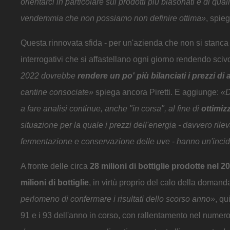
orientarci in particolare sui prodotti più blasonati e di q
vendemmia che non possiamo non definire ottima»
, spie
Questa rinnovata sfida - per un'azienda che non si stanca m
interrogativi che si affastellano ogni giorno rendendo sc
2022 dovrebbe
rendere un po' più bilanciati i prezzi di
cantine consociate»
spiega ancora Piretti. E aggiunge:
«D
a fare analisi continue, anche "in corsa", al fine di
ottimiz
situazione per la quale i prezzi dell'energia - davvero rilev
fermentazione e conservazione delle uve - hanno un'inc
A fronte delle circa
28 milioni di bottiglie prodotte nel 2
milioni di bottiglie
, in virtù proprio del calo della doman
perlomeno di confermare i risultati dello scorso anno»
, qu
91 e i 93 dell'anno in corso, con rallentamento nel numero d