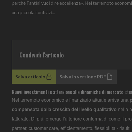
perché Fantini vuol dire eccellenza». Nel terremoto economic
una piccola contrazi...
Condividi l'articolo
Salva articolo
Salva in versione PDF
Nuovi investimenti
e attenzione alle
dinamiche di mercato
«ten
Nel terremoto economico e finanziario attuale arriva una
p
compensata dalla crescita del livello qualitativo
nella p
fatturato. Di più: emerge l'ulteriore conferma di come il pr
partner, customer care, efficientamento, flessibilità - risul