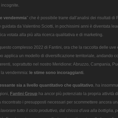
 incognite.
ine vendemmia
" che è possibile trarre dall'analisi dei risultati di 
guidata da Valentino Sciotti, in pochissimi anni è diventata lead
ica votata alla più alta ricerca qualitativa e di marketing.
 questo complesso 2022 di Fantini, ora che la raccolta delle uve 
 applica un modello di diversificazione territoriale, andando co
fferenti, soprattutto nel nostro Meridione: Abruzzo, Campania, Pu
o, la vendemmia:
le stime sono incoraggianti
.
essante sia a livello quantitativo che qualitativo
, ha insomma
gioni,
Fantini Group
ha ancor più potenziato la propria attività d
ha riscontrato i presupposti necessari per scommettere ancora un
orare tutto il ciclo produttivo, dal chicco d'uva alla bottiglia, p