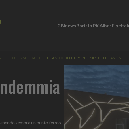
GBInews
Barista Più
Aibes
Fipe
Ita
ME
>
DATI & MERCATO
>
BILANCIO DI FINE VENDEMMIA PER FANTINI G
vendemmia
 «tenendo sempre un punto fermo