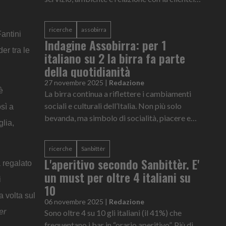
E' il ritratto del Bar Ideale, le cui
caratteristiche sono state messe nero su b...
ricerche
assobirra
Fantini
Indagine Assobirra: per 1
er tra le
italiano su 2 la birra fa parte
della quotidianità
27 novembre 2025
|
Redazione
è
La birra continua a riflettere i cambiamenti
sociali e culturali dell’Italia. Non più solo
sì a
bevanda, ma simbolo di socialità, piacere e
glia,
condivisione, affiancato da una crescente
attenzione all’equilibr...
ricerche
Sanbittèr
L'aperitivo secondo Sanbittèr. E'
 regalato
un must per oltre 4 italiani su
i
10
a volta sul
06 novembre 2025
|
Redazione
er
Sono oltre 4 su 10 gli italiani (il 41%) che
frequentano i bar in “orario aperitivo”. Più di