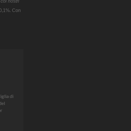
coi nostri
 20,1%. Con
iglia di
del
er