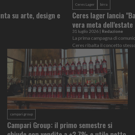
Ceres Lager
birra
nta su arte, design e
Ceres lager lancia "Ba
vera meta dell'estate
31 luglio 2026
|
Redazione
La prima campagna di comunicaz
Ceres ribalta il concetto stess
campari group
Campari Group: il primo semestre si
chiude con vendite a +2,7% e utile netto