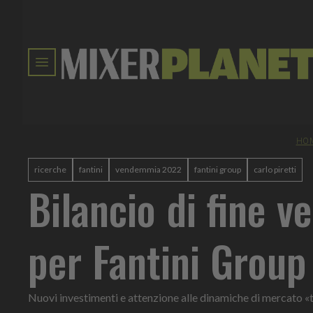
HO
ricerche
fantini
vendemmia 2022
fantini group
carlo piretti
Bilancio di fine 
per Fantini Group
Nuovi investimenti e attenzione alle dinamiche di mercato