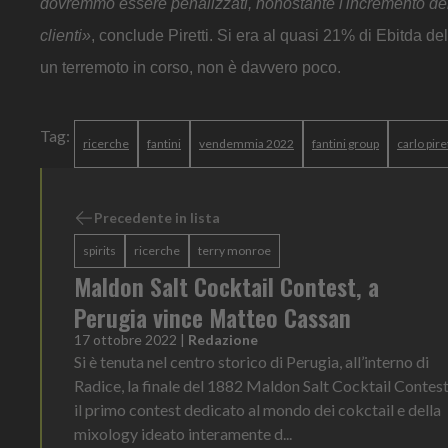
dovremmo essere penalizzati, nonostante l'incremento dei c
clienti»
, conclude Piretti. Si era al quasi 21% di Ebitda de
un terremoto in corso, non è davvero poco.
Tag:
ricerche
fantini
vendemmia 2022
fantini group
carlo pire
Precedente in lista
spirits
ricerche
terry monroe
Maldon Salt Cocktail Contest, a
Perugia vince Matteo Cassan
17 ottobre 2022
|
Redazione
Si è tenuta nel centro storico di Perugia, all’interno di
Radice, la finale del 1882 Maldon Salt Cocktail Contest
il primo contest dedicato al mondo dei cokctail e della
mixology ideato interamente d...