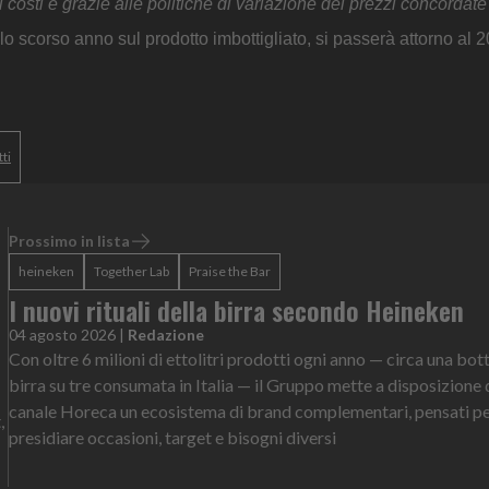
osti e grazie alle politiche di variazione dei prezzi concordate 
llo scorso anno sul prodotto imbottigliato, si passerà attorno al
tti
Prossimo in lista
heineken
Together Lab
Praise the Bar
I nuovi rituali della birra secondo Heineken
04 agosto 2026
|
Redazione
Con oltre 6 milioni di ettolitri prodotti ogni anno — circa una bott
birra su tre consumata in Italia — il Gruppo mette a disposizione 
canale Horeca un ecosistema di brand complementari, pensati p
,
presidiare occasioni, target e bisogni diversi