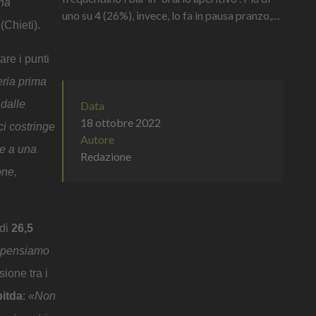
una
uno su 4 (26%), invece, lo fa in pausa pranzo,
Chieti).
uno su 5 (21%) per colazione e più di uno su 10
(12%) scegli...
are i punti
eria prima
 dalle
Data
18 ottobre 2022
ci costringe
Autore
te a una
Redazione
one,
di
26,5
to pensiamo
sione tra i
itda
:
«Non