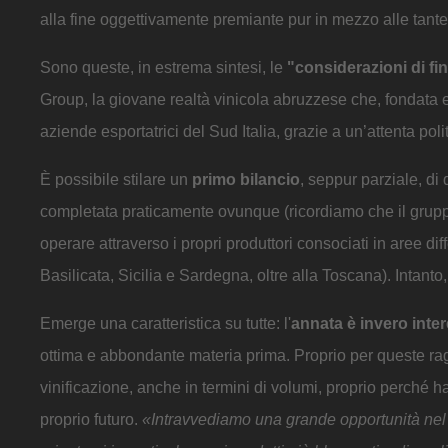
alla fine oggettivamente premiante pur in mezzo alle tante
Sono queste, in estrema sintesi, le
"considerazioni di f
Group, la giovane realtà vinicola abruzzese che, fondata e 
aziende esportatrici del Sud Italia, grazie a un’attenta polit
È possibile stilare un
primo bilancio
, seppur parziale, di
completata praticamente ovunque (ricordiamo che il gruppo
operare attraverso i propri produttori consociati in aree di
Basilicata, Sicilia e Sardegna, oltre alla Toscana). Intant
Emerge una caratteristica su tutte: l'
annata è invero inter
ottima e abbondante materia prima. Proprio per queste ra
vinificazione, anche in termini di volumi, proprio perché 
proprio futuro.
«Intravvediamo una grande opportunità nel lav