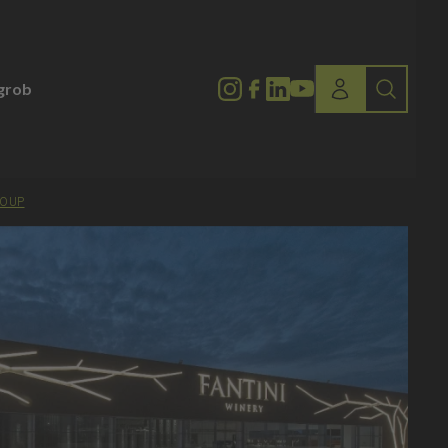
lgrob
ROUP