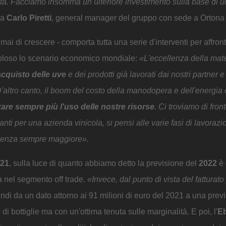
ualità. Facciamo insomma un ulteriore investimento sulla base di 
ga
Carlo Piretti
, general manager del gruppo con sede a Ortona (
ai di crescere - comporta tutta una serie d'interventi per affront
ivoloso lo scenario economico mondiale:
«L'eccellenza della mat
 acquisto delle uve
e dei prodotti già lavorati dai nostri partner e
'altro canto, il boom del costo della manodopera e dell'energia 
zare sempre più l'uso delle nostre risorse
. Ci troviamo di fron
anti per una azienda vinicola, si pensi alle varie fasi di lavorazi
idenza sempre maggiore».
021
, sulla luce di quanto abbiamo detto la previsione del
2022
è 
da nel segmento off trade.
«Invece, dal punto di vista del fattura
indi da un dato attorno ai 91 milioni di euro del 2021 a una previ
i bottiglie ma con un'ottima tenuta sulle marginalità. E poi, l'
Eb