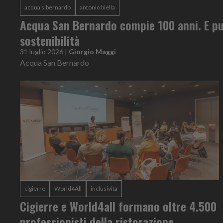
acqua s.bernardo
antonio biella
Acqua San Bernardo compie 100 anni. E pu
sostenibilità
31 luglio 2026
|
Giorgio Maggi
Acqua San Bernardo
cigierre
World4All
inclusività
Cigierre e World4all formano oltre 4.500
professionisti della ristorazione