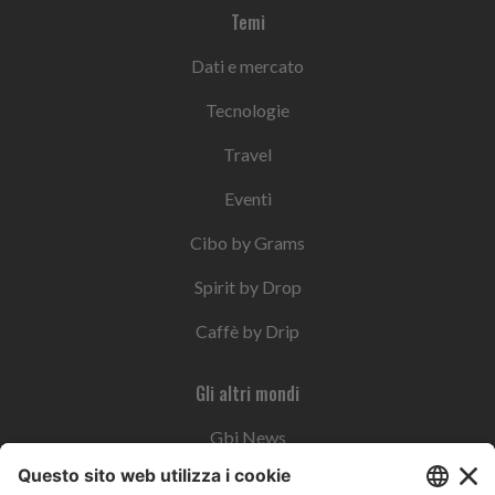
Temi
Dati e mercato
Tecnologie
Travel
Eventi
Cibo by Grams
Spirit by Drop
Caffè by Drip
Gli altri mondi
Gbi News
Instoremag