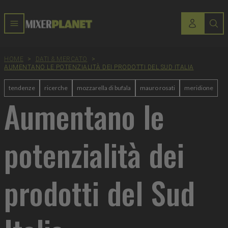
HOME
>
DATI & MERCATO
>
AUMENTANO LE POTENZIALITÀ DEI PRODOTTI DEL SUD ITALIA
tendenze
ricerche
mozzarella di bufala
mauro rosati
meridione
Aumentano le
potenzialità dei
prodotti del Sud