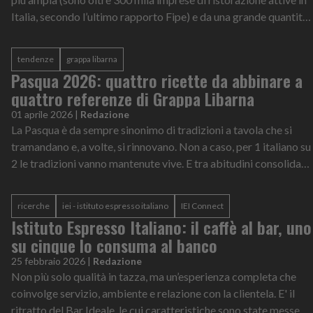
Italia, secondo l’ultimo rapporto Fipe) e da una grande quantità
di inform...
tendenze
grappa libarna
Pasqua 2026: quattro ricette da abbinare a
quattro referenze di Grappa Libarna
01 aprile 2026
|
Redazione
La Pasqua è da sempre sinonimo di tradizioni a tavola che si
tramandano e, a volte, si rinnovano. Non a caso, per 1 italiano su
2 le tradizioni vanno mantenute vive. E tra abitudini consolidate
e nuov...
ricerche
iei - istituto espresso italiano
IEI Connect
Istituto Espresso Italiano: il caffè al bar, uno
su cinque lo consuma al banco
25 febbraio 2026
|
Redazione
Non più solo qualità in tazza, ma un’esperienza completa che
coinvolge servizio, ambiente e relazione con la clientela. E' il
ritratto del Bar Ideale, le cui caratteristiche sono state messe