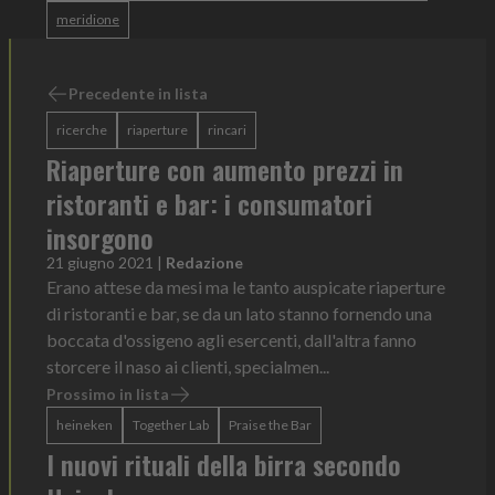
meridione
Precedente in lista
ricerche
riaperture
rincari
Riaperture con aumento prezzi in
ristoranti e bar: i consumatori
insorgono
21 giugno 2021
|
Redazione
Erano attese da mesi ma le tanto auspicate riaperture
di ristoranti e bar, se da un lato stanno fornendo una
boccata d'ossigeno agli esercenti, dall'altra fanno
storcere il naso ai clienti, specialmen...
Prossimo in lista
heineken
Together Lab
Praise the Bar
I nuovi rituali della birra secondo