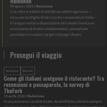
Heineken
04 agosto 2026
|
Redazione
Con oltre 6 milioni di ettolitri prodotti ogni anno —
circa una bottiglia di birra su tre consumata in Italia —
il Gruppo mette a disposizione del canale Horeca un
ecosistema di brand complementari, pensati per
presidiare occasioni, target e bisogni diversi
Prosegui il viaggio
tendenze
the fork
Come gli italiani scelgono il ristorante? Tra
recensioni e passaparola, la survey di
TheFork
14 aprile 2026
|
Redazione
In un panorama caratterizzato da un’offerta culinaria sempre
più ampia (sono oltre 300 mila imprese di ristorazione attive in