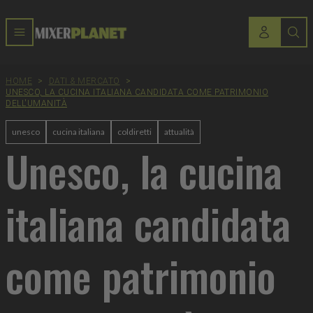
HOME
>
DATI & MERCATO
>
UNESCO, LA CUCINA ITALIANA CANDIDATA COME PATRIMONIO
DELL'UMANITÀ
unesco
cucina italiana
coldiretti
attualità
Unesco, la cucina
italiana candidata
come patrimonio