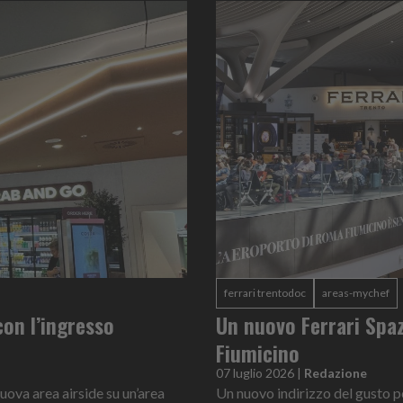
ferrari trentodoc
areas-mychef
con l’ingresso
Un nuovo Ferrari Spaz
Fiumicino
07 luglio 2026
|
Redazione
uova area airside su un’area
Un nuovo indirizzo del gusto per