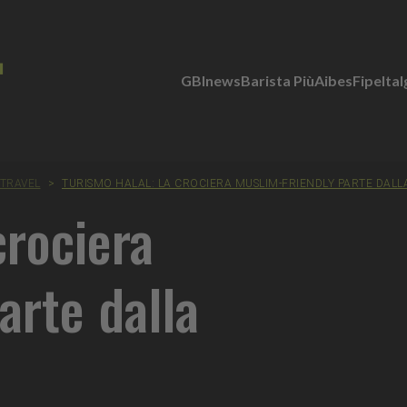
GBInews
Barista Più
Aibes
Fipe
Ita
TRAVEL
>
TURISMO HALAL: LA CROCIERA MUSLIM-FRIENDLY PARTE DALL
crociera
arte dalla