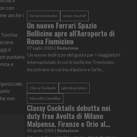
nche il
un convenience store Hudson presso
ipo con
l'aeroporto Marco Polo di Venezia
come anche i
ferrari trentodoc
areas-mychef
Un nuovo Ferrari Spazio
Bollicine apre all’Aeroporto di
a Turchia
Roma Fiumicino
rociera
07 luglio 2026
|
Redazione
com
il
Un nuovo indirizzo del gusto per i viaggiatori
tori puntano
internazionali, in cui le bollicine Trentodoc
ienna e
incontrano la cucina d’autore e l’arte
dell’ospitalità italiana
rganizzate,
Classy Cocktails
patrick pistolesi
slamic
 che non
Marcello Camellini
Classy Cocktails debutta nei
duty free Avolta di Milano
Malpensa, Firenze e Orio al
Serio
30 aprile 2026
|
Redazione