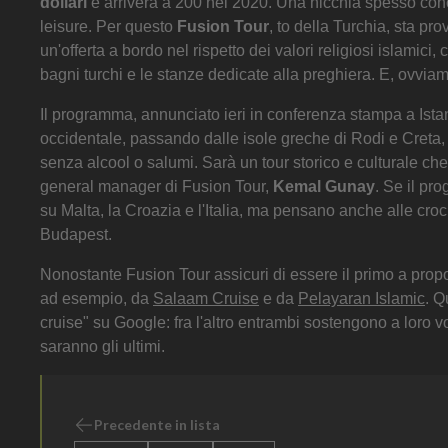
dollari
e arriverà a 200 nel 2020. Una nicchia spesso conc
leisure. Per questo
Fusion Tour
, to della Turchia, sta pr
un'offerta a bordo nel rispetto dei valori religiosi islamic
bagni turchi e le stanze dedicate alla preghiera. E, ovviame
Il programma, annunciato ieri in conferenza stampa a Istanb
occidentale, passando dalle isole greche di Rodi e Creta, p
senza alcool o salumi. Sarà un tour storico e culturale ch
general manager di Fusion Tour,
Kemal Gunay
. Se il pr
su Malta, la Croazia e l'Italia, ma pensano anche alle cr
Budapest.
Nonostante Fusion Tour assicuri di essere il primo a propo
ad esempio, da
Salaam Cruise
e da
Pelayaran Islamic
. Q
cruise" su Google: fra l'altro entrambi sostengono a loro v
saranno gli ultimi.
Precedente in lista