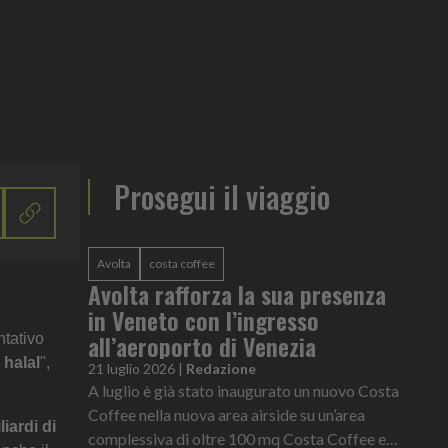
Prosegui il viaggio
Avolta
costa coffee
Avolta rafforza la sua presenza
in Veneto con l’ingresso
all’aeroporto di Venezia
ntativo
 halal
",
21 luglio 2026
|
Redazione
A luglio è già stato inaugurato un nuovo Costa
Coffee nella nuova area airside su un’area
liardi di
complessiva di oltre 100 mq Costa Coffee e