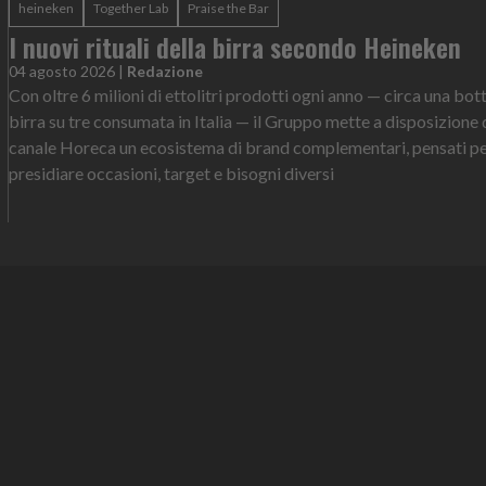
heineken
Together Lab
Praise the Bar
I nuovi rituali della birra secondo Heineken
04 agosto 2026
|
Redazione
Con oltre 6 milioni di ettolitri prodotti ogni anno — circa una bott
birra su tre consumata in Italia — il Gruppo mette a disposizione 
canale Horeca un ecosistema di brand complementari, pensati p
presidiare occasioni, target e bisogni diversi