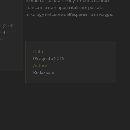
Il brand di cocktail ready-to-drink d’autore
sbarca in tre aeroporti italiani e porta la
mixology nel cuore dell’esperienza di viaggio.
iglia di
del
er
Data
05 agosto 2015
Autore
Redazione