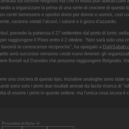
entrata sul turismo religioso ma che in realtà può abbracciare a
ovando a organizzare la prima di una serie di crociere di questo t
i, con centri benessere e sportivi divisi per donne e uomini, così 
nte, saranno vietati l'alcool, i salumi e il gioco d'azzardo.
ul, prevede la partenza il 27 settembre dal porto di Izmir, nell
er raggiungere il Pireo entro il 2 ottobre. ''Non sarà solo una c
e favorirà le conoscenze reciproche'', ha spiegato a
DailiSabah.
ogetto avrà successo verranno creati nuovi itinerari: gli organizza
ociere fluviali sul Danubio che possono raggiungere Belgrado, V
rre una crociera di questo tipo, iniziative analoghe sono state o
uesti sono solo i primi due risultati arrivati da facile ricerca di "i
olta di essere i primi in questo settore, ma l'unica cosa sicura è
Prossimo in lista