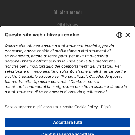
Gli altri mondi
Gbi News
Instoremag
Esplora il gruppo
Edra Edizioni
Edizioni LSWR
LSWR Group
Edra Edizioni
La Tribuna
Mixer è un prodotto del network Edra Edizioni. Direzione, amministrazione,
redazione, pubblicità | © Copyright 2026 – Tutti i diritti riservati | Partita IVA e C.F.