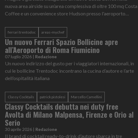
nuova area airside su un’area complessiva di oltre 100 mq Costa
Coffee e un convenience store Hudson presso l'aeroporto
Marco Polo di Venezia
ferrari trentodoc
areas-mychef
Un nuovo Ferrari Spazio Bollicine apre
all’Aeroporto di Roma Fiumicino
07 luglio 2026
|
Redazione
Un nuovo indirizzo del gusto per i viaggiatori internazionali, in
cui le bollicine Trentodoc incontrano la cucina d’autore e l’arte
dell’ospitalità italiana
Classy Cocktails
patrick pistolesi
Marcello Camellini
Classy Cocktails debutta nei duty free
Avolta di Milano Malpensa, Firenze e Orio al
Serio
30 aprile 2026
|
Redazione
Il brand di cocktail ready-to-drink d’autore sbarca in tre