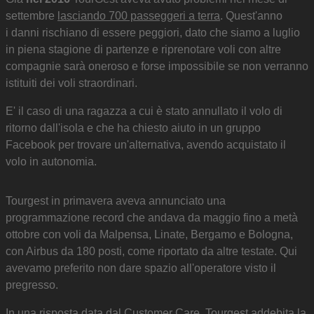
settembre
lasciando 700 passeggeri a terra
. Quest'anno
i danni rischiano di essere peggiori, dato che siamo a luglio
in piena stagione di partenze e riprenotare voli con altre
compagnie sarà oneroso e forse impossibile se non verranno
istituiti dei voli straordinari.
E' il caso di una ragazza a cui è stato annullato il volo di
ritorno dall'isola e che ha chiesto aiuto in un gruppo
Facebook per trovare un'alternativa, avendo acquistato il
volo in autonomia.
Tourgest in primavera aveva annunciato una
programmazione record che andava da maggio fino a metà
ottobre con voli da Malpensa, Linate, Bergamo e Bologna,
con Airbus da 180 posti, come riportato da altre testate. Qui
avevamo preferito non dare spazio all'operatore visto il
pregresso.
In una risposta data dal Customer Care, Tourgest addebita la