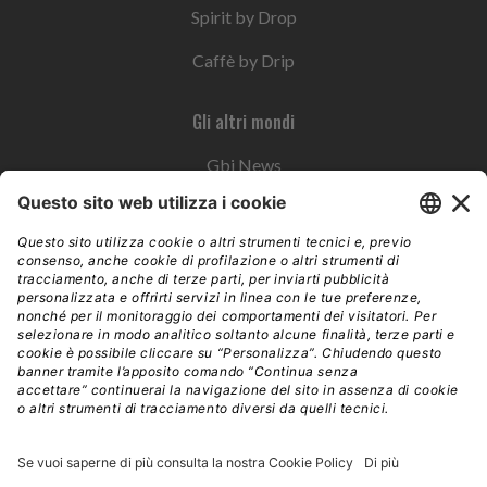
Spirit by Drop
Caffè by Drip
Gli altri mondi
Gbi News
Instoremag
Esplora il gruppo
Edra Edizioni
Edizioni LSWR
LSWR Group
Edra Edizioni
La Tribuna