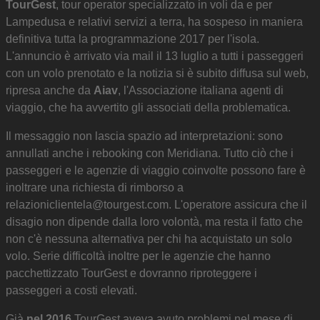
TourGest
, tour operator specializzato in voli da e per
Lampedusa e relativi servizi a terra, ha sospeso in maniera
definitiva tutta la programmazione 2017 per l'isola.
L'annuncio è arrivato via mail il 13 luglio a tutti i passeggeri
con un volo prenotato e la notizia si è subito diffusa sul web,
ripresa anche da
Aiav
, l'Associazione italiana agenti di
viaggio, che ha avvertito gli associati della problematica.
Il messaggio non lascia spazio ad interpretazioni: sono
annullati anche i rebooking con Meridiana. Tutto ciò che i
passeggeri e le agenzie di viaggio coinvolte possono fare è
inoltrare una richiesta di rimborso a
relazioniclientela@tourgest.com. L'operatore assicura che il
disagio non dipende dalla loro volontà, ma resta il fatto che
non c'è nessuna alternativa per chi ha acquistato un solo
volo. Serie difficoltà inoltre per le agenzie che hanno
pacchettizzato TourGest e dovranno riproteggere i
passeggeri a costi elevati.
Già
nel 2016
TourGest aveva avuto problemi nel mese di