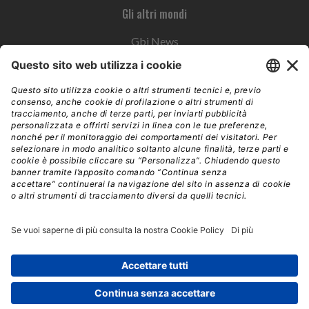
Gli altri mondi
Gbi News
Instoremag
Esplora il gruppo
Edra Edizioni
Edizioni LSWR
LSWR Group
Edra Edizioni
La Tribuna
Mixer è un prodotto del network Edra Edizioni. Direzione, amministrazione,
redazione, pubblicità | © Copyright 2026 – Tutti i diritti riservati | Partita IVA e C.F.
14392510963