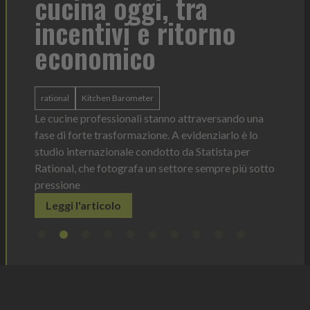
cucina oggi, tra
con
incentivi e ritorno
economico
Heinz 
 anno —
La novi
n Italia
ergonom
rational
Kitchen Barometer
e Horeca
dosagg
ati per
Le cucine professionali stanno attraversando una
Legg
fase di forte trasformazione. A evidenziarlo è lo
studio internazionale condotto da Statista per
Rational, che fotografa un settore sempre più sotto
pressione
Leggi l'articolo