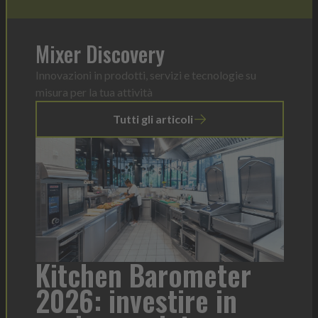
Mixer Discovery
Innovazioni in prodotti, servizi e tecnologie su
misura per la tua attività
Tutti gli articoli
a
Kitchen Barometer
He
2026: investire in
fo