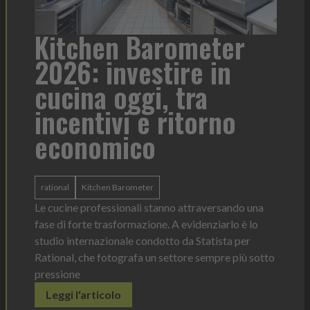
a
Kitchen Barometer
He
2026: investire in
fo
cucina oggi, tra
con
incentivi e ritorno
economico
Heinz 
 anno —
La novi
n Italia
ergonom
rational
Kitchen Barometer
e Horeca
dosagg
ati per
Le cucine professionali stanno attraversando una
Legg
fase di forte trasformazione. A evidenziarlo è lo
studio internazionale condotto da Statista per
Rational, che fotografa un settore sempre più sotto
pressione
Leggi l'articolo