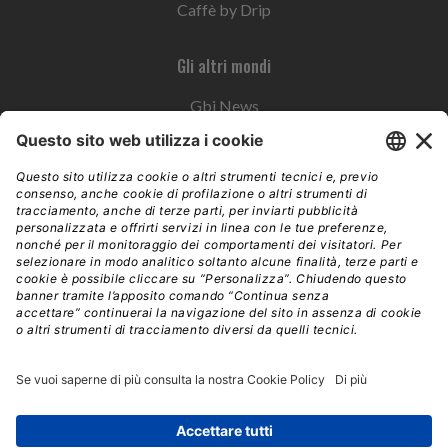
Caffè by Drip
Gli altri mondi
Gbi News
Instoremag
Esplora il gruppo
Edra Edizioni
Edizioni LSWR
LSWR Group
Edra Edizioni
La Tribuna
Mixer è un prodotto del network Edra Edizioni. Direzione, amministrazione,