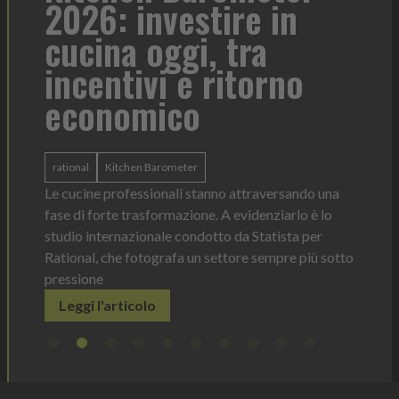
2026: investire in
fo
cucina oggi, tra
con
incentivi e ritorno
economico
Heinz 
 anno —
La novi
n Italia
ergonom
rational
Kitchen Barometer
e Horeca
dosagg
ati per
Le cucine professionali stanno attraversando una
Legg
fase di forte trasformazione. A evidenziarlo è lo
studio internazionale condotto da Statista per
Rational, che fotografa un settore sempre più sotto
pressione
Leggi l'articolo