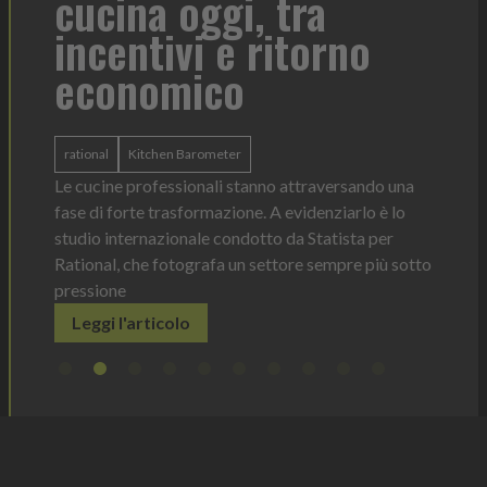
cucina oggi, tra
con
incentivi e ritorno
economico
Heinz 
 anno —
La novi
n Italia
ergonom
rational
Kitchen Barometer
e Horeca
dosagg
ati per
Le cucine professionali stanno attraversando una
Legg
fase di forte trasformazione. A evidenziarlo è lo
studio internazionale condotto da Statista per
Rational, che fotografa un settore sempre più sotto
pressione
Leggi l'articolo