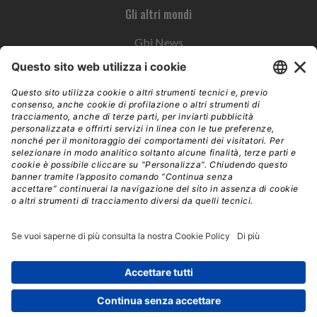
Gli altri mondi
Gbi News
Instoremag
Esplora il gruppo
Edra Edizioni
Edizioni LSWR
LSWR Group
Edra Edizioni
La Tribuna
Mixer è un prodotto del network Edra Edizioni. Direzione, amministrazione,
redazione, pubblicità | © Copyright 2026 – Tutti i diritti riservati | Partita IVA e C.F.
14392510963