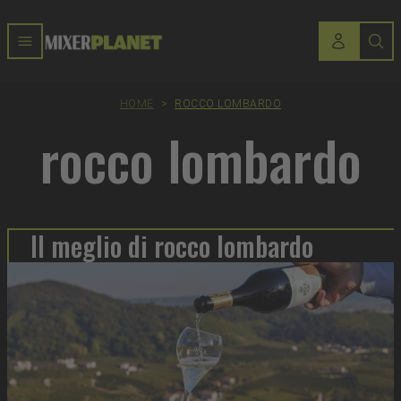
HOME
>
ROCCO LOMBARDO
rocco lombardo
Il meglio di rocco lombardo