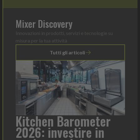
Mixer Discovery
Innovazioni in prodotti, servizi e tecnologie su
misura per la tua attività
Tutti gli articoli
a
Kitchen Barometer
He
2026: investire in
fo