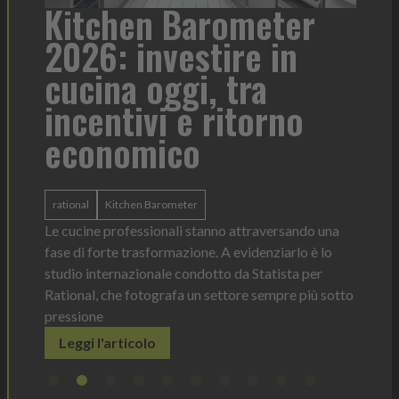
a
Kitchen Barometer
He
2026: investire in
fo
cucina oggi, tra
con
incentivi e ritorno
economico
Heinz 
 anno —
La novi
n Italia
ergonom
rational
Kitchen Barometer
e Horeca
dosagg
ati per
Le cucine professionali stanno attraversando una
Legg
fase di forte trasformazione. A evidenziarlo è lo
studio internazionale condotto da Statista per
Rational, che fotografa un settore sempre più sotto
pressione
Leggi l'articolo