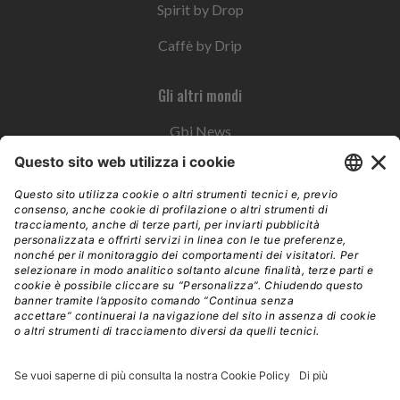
Spirit by Drop
Caffè by Drip
Gli altri mondi
Gbi News
Instoremag
Esplora il gruppo
Edra Edizioni
Edizioni LSWR
LSWR Group
Edra Edizioni
La Tribuna