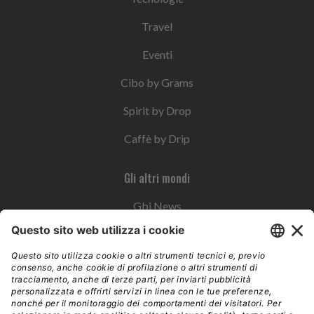
Travel
Eventi
Cibo by Grams
Spirit by Drop
Caffè by Drip
Gli altri mondi
Gbi News
Instoremag
Esplora il gruppo
Edra Edizioni