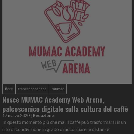
fiere
francesco sanapo
mumac
Nasce MUMAC Academy Web Arena,
palcoscenico digitale sulla cultura del caffè
17 marzo 2020
|
Redazione
In questo momento più che mai il caffè può trasformarsi in un
rito di condivisione in grado di accorciare le distanze