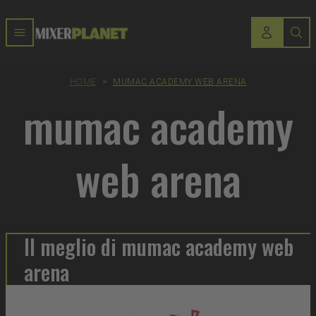
HOME
>
MUMAC ACADEMY WEB ARENA
mumac academy
web arena
Il meglio di mumac academy web
arena