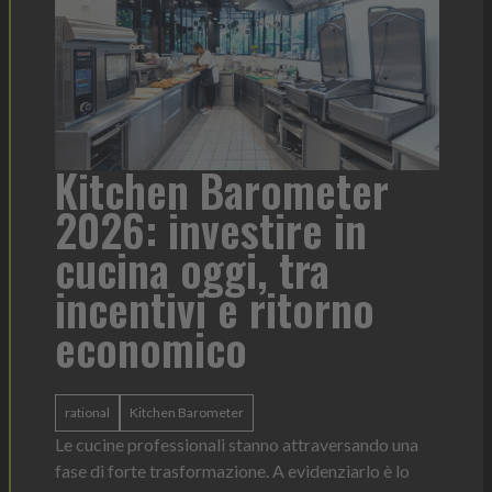
a
Kitchen Barometer
He
2026: investire in
fo
cucina oggi, tra
con
incentivi e ritorno
economico
Heinz 
 anno —
La novi
n Italia
ergonom
rational
Kitchen Barometer
e Horeca
dosagg
ati per
Le cucine professionali stanno attraversando una
Legg
fase di forte trasformazione. A evidenziarlo è lo