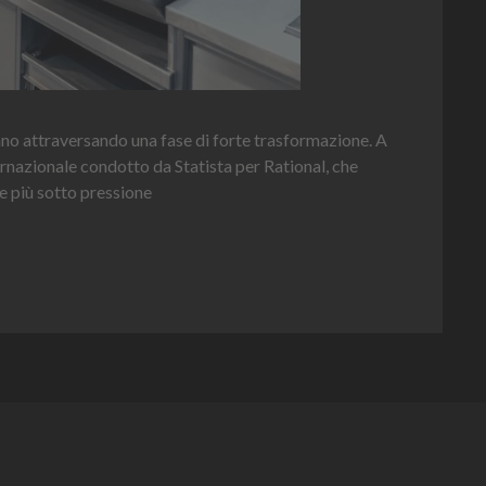
Hei
nno attraversando una fase di forte trasformazione. A
per 
ernazionale condotto da Statista per Rational, che
e più sotto pressione