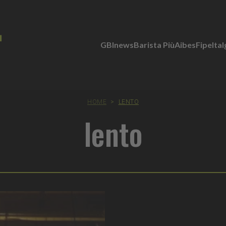
GBInews
Barista Più
Aibes
Fipe
Ita
HOME
>
LENTO
lento