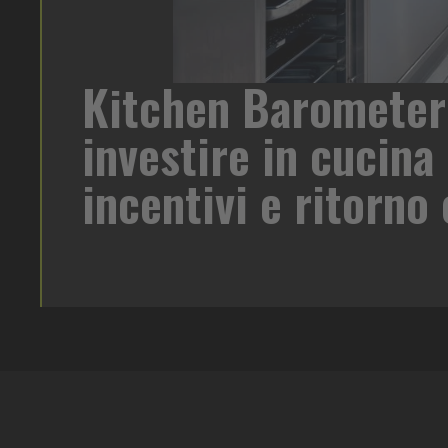
Kitchen Barometer
di birra su
investire in cucina 
oreca un
 target e
incentivi e ritorn