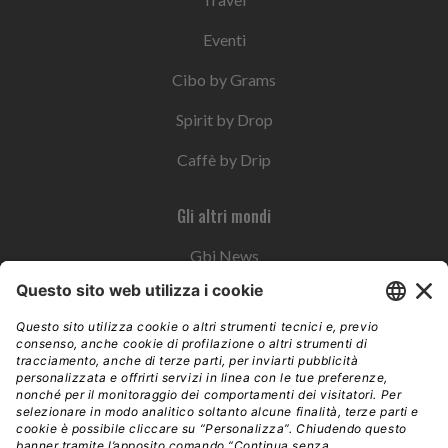
Eventi
Cibo by Grams
Spirit by Drop
Caffè by Drip
Gli altri mondi
Gbi News
Instoremag
Esplora il gruppo
Edra Edizioni
Edizioni LSWR