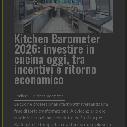
a
Kitchen Barometer
He
2026: investire in
fo
cucina oggi, tra
con
incentivi e ritorno
economico
Heinz 
 anno —
La novi
n Italia
ergonom
rational
Kitchen Barometer
e Horeca
dosagg
ati per
Le cucine professionali stanno attraversando una
Legg
fase di forte trasformazione. A evidenziarlo è lo
studio internazionale condotto da Statista per
Rational, che fotografa un settore sempre più sotto