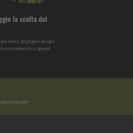
ggio la scelta del
enire entro 30 giugno di ogni
nte non domestico, quindi
nalità avanzate