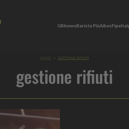
GBInews
Barista Più
Aibes
Fipe
Ita
HOME
>
GESTIONE RIFIUTI
gestione rifiuti