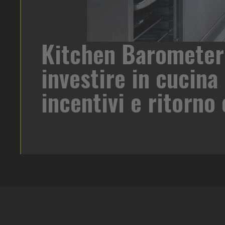
Kitchen Barometer
di birra su
investire in cucina 
oreca un
 target e
incentivi e ritorn