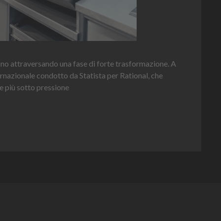
Hei
nno attraversando una fase di forte trasformazione. A
per 
ernazionale condotto da Statista per Rational, che
e più sotto pressione