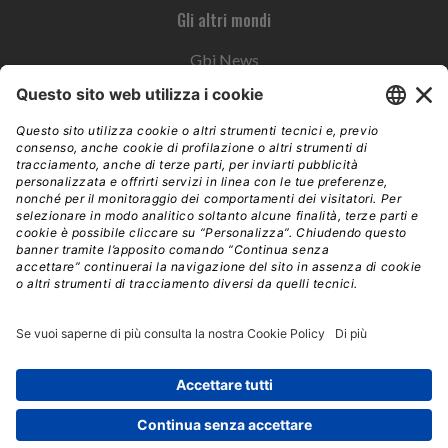
Gli altri mondi
Gbi News
Instoremag
Esplora il gruppo
Edra Edizioni
Edizioni LSWR
LSWR Group
Edra Edizioni
La Tribuna
Mixer è un prodotto del network Edra Edizioni. Direzione, amministrazione,
redazione, pubblicità | © Copyright 2026 – Tutti i diritti riservati | Partita IVA e C.F.
14392510963