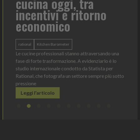
cucina oggi, tra
con
incentivi e ritorno
economico
Heinz 
 anno —
La novi
n Italia
ergonom
rational
Kitchen Barometer
e Horeca
dosagg
ati per
Le cucine professionali stanno attraversando una
Legg
fase di forte trasformazione. A evidenziarlo è lo
studio internazionale condotto da Statista per
Rational, che fotografa un settore sempre più sotto
pressione
Leggi l'articolo