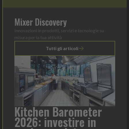
Mixer Discovery
Innovazioni in prodotti, servizi e tecnologie su
misura per la tua attività
Tutti gli articoli
a
Kitchen Barometer
He
2026: investire in
fo