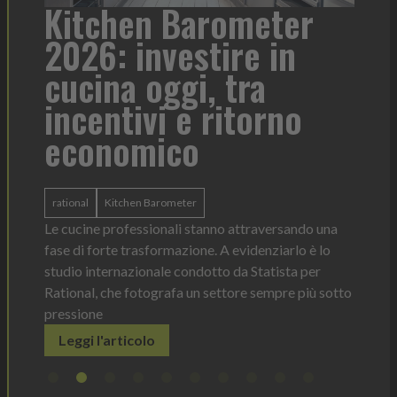
a
Kitchen Barometer
He
2026: investire in
fo
cucina oggi, tra
con
incentivi e ritorno
economico
Heinz 
 anno —
La novi
n Italia
ergonom
rational
Kitchen Barometer
e Horeca
dosagg
ati per
Le cucine professionali stanno attraversando una
Legg
fase di forte trasformazione. A evidenziarlo è lo
studio internazionale condotto da Statista per
Rational, che fotografa un settore sempre più sotto
pressione
Leggi l'articolo