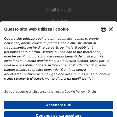
Gli altri mondi
Gbi News
Instoremag
Esplora il gruppo
Edra Edizioni
Edizioni LSWR
LSWR Group
Edra Edizioni
La Tribuna
Mixer è un prodotto del network Edra Edizioni. Direzione, amministrazione,
redazione, pubblicità | © Copyright 2026 – Tutti i diritti riservati | Partita IVA e C.F.
14392510963