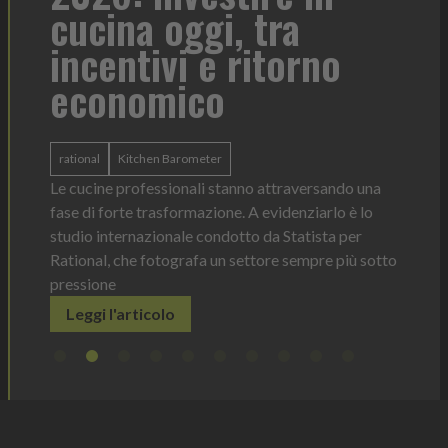
cucina oggi, tra
con
incentivi e ritorno
economico
Heinz 
 anno —
La novi
n Italia
ergonom
rational
Kitchen Barometer
e Horeca
dosagg
ati per
Le cucine professionali stanno attraversando una
Legg
fase di forte trasformazione. A evidenziarlo è lo
studio internazionale condotto da Statista per
Rational, che fotografa un settore sempre più sotto
pressione
Leggi l'articolo