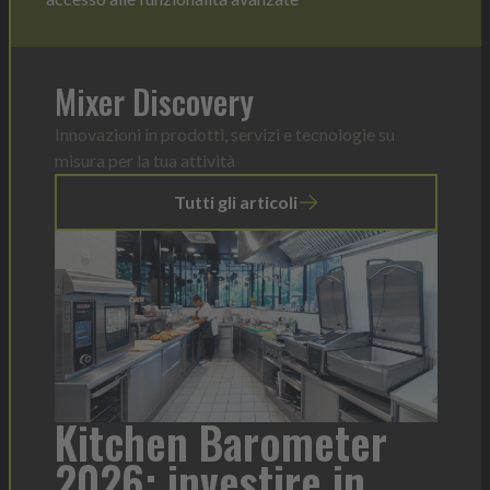
Mixer Discovery
Innovazioni in prodotti, servizi e tecnologie su
misura per la tua attività
Tutti gli articoli
a
Kitchen Barometer
He
2026: investire in
fo