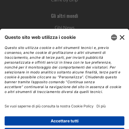
Gli altri mondi
Gbi News
Instoremag
Esplora il gruppo
Edra Edizioni
Edizioni LSWR
LSWR Group
Edra Edizioni
La Tribuna
Mixer è un prodotto del network Edra Edizioni. Direzione, amministrazione,
redazione, pubblicità | © Copyright 2026 – Tutti i diritti riservati | Partita IVA e C.F.