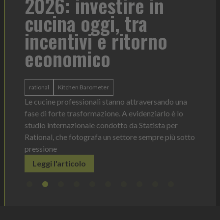
2026: investire in
fo
cucina oggi, tra
con
incentivi e ritorno
economico
Heinz 
 anno —
La novi
n Italia
ergonom
rational
Kitchen Barometer
e Horeca
dosagg
ati per
Le cucine professionali stanno attraversando una
Legg
fase di forte trasformazione. A evidenziarlo è lo
studio internazionale condotto da Statista per
Rational, che fotografa un settore sempre più sotto
pressione
Leggi l'articolo