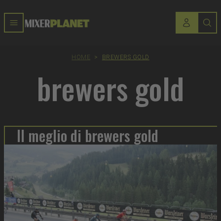
HOME
>
BREWERS GOLD
brewers gold
Il meglio di brewers gold