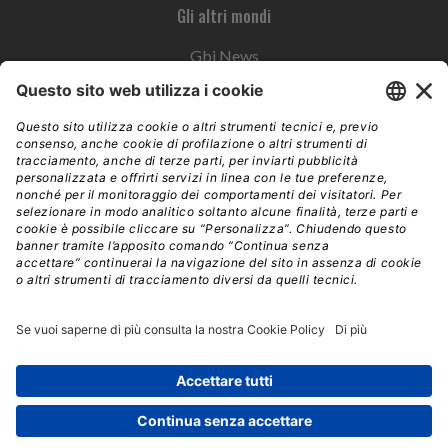
Gli altri mondi
Gbi News
Instoremag
Esplora il gruppo
Edra Edizioni
Edizioni LSWR
LSWR Group
Edra Edizioni
La Tribuna
Mixer è un prodotto del network Edra Edizioni. Direzione, amministrazione,
redazione, pubblicità | © Copyright 2026 – Tutti i diritti riservati | Partita IVA e C.F.
14392510963