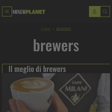
HOME
>
BREWERS
brewers
Il meglio di brewers