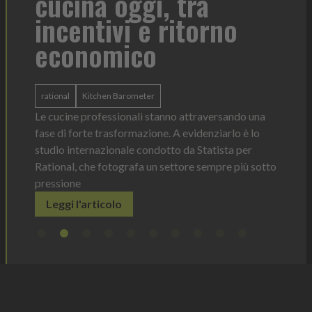
cucina oggi, tra
con
incentivi e ritorno
economico
Heinz 
 anno —
La novi
n Italia
ergonom
rational
Kitchen Barometer
e Horeca
dosagg
ati per
Le cucine professionali stanno attraversando una
Legg
fase di forte trasformazione. A evidenziarlo è lo
studio internazionale condotto da Statista per
Rational, che fotografa un settore sempre più sotto
pressione
Leggi l'articolo