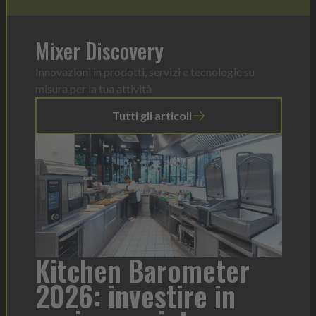
Mixer Discovery
Innovazioni in prodotti, servizi e tecnologie su
misura per la tua attività
Tutti gli articoli
a
Kitchen Barometer
He
2026: investire in
fo