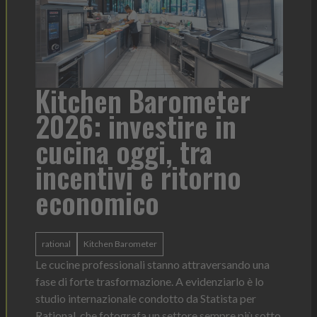
a
Kitchen Barometer
He
2026: investire in
fo
cucina oggi, tra
con
incentivi e ritorno
economico
Heinz 
 anno —
La novi
n Italia
ergonom
rational
Kitchen Barometer
e Horeca
dosagg
ati per
Le cucine professionali stanno attraversando una
Legg
fase di forte trasformazione. A evidenziarlo è lo
studio internazionale condotto da Statista per
Rational, che fotografa un settore sempre più sotto