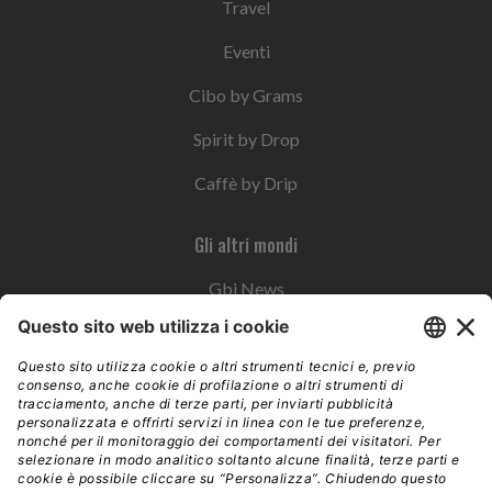
Travel
Eventi
Cibo by Grams
Spirit by Drop
Caffè by Drip
Gli altri mondi
Gbi News
Instoremag
Esplora il gruppo
Edra Edizioni
Edizioni LSWR