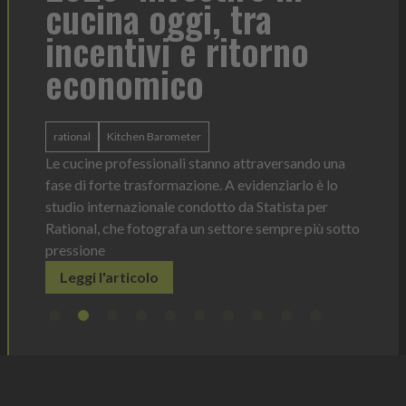
cucina oggi, tra
con
incentivi e ritorno
economico
Heinz 
 anno —
La novi
n Italia
ergonom
rational
Kitchen Barometer
e Horeca
dosagg
ati per
Le cucine professionali stanno attraversando una
Legg
fase di forte trasformazione. A evidenziarlo è lo
studio internazionale condotto da Statista per
Rational, che fotografa un settore sempre più sotto
pressione
Leggi l'articolo