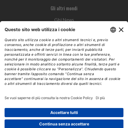
Gli altri mondi
Gbi News
Instoremag
Esplora il gruppo
Edra Edizioni
Edizioni LSWR
LSWR Group
Edra Edizioni
La Tribuna
Mixer è un prodotto del network Edra Edizioni. Direzione, amministrazione,
redazione, pubblicità | © Copyright 2026 – Tutti i diritti riservati | Partita IVA e C.F.
14392510963