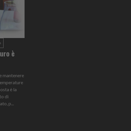
o
turo è
 e mantenere
 temperature
posta è la
to di
to, p...