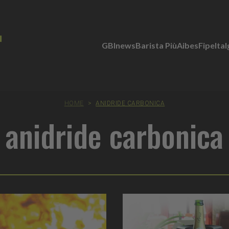
GBInews
Barista Più
Aibes
Fipe
Ita
HOME
>
ANIDRIDE CARBONICA
anidride carbonica