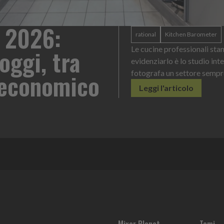
 2026:
rational
Kitchen Barometer
oggi, tra
Le cucine professionali sta
evidenziarlo è lo studio int
o economico
fotografa un settore sempr
Leggi l'articolo
Mixer Planet
Temi