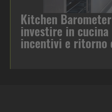
Kitchen Barometer
di birra su
investire in cucina 
oreca un
 target e
incentivi e ritorn