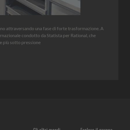
Hei
nno attraversando una fase di forte trasformazione. A
per 
ernazionale condotto da Statista per Rational, che
e più sotto pressione
Gli altri mondi
Esplora il gruppo