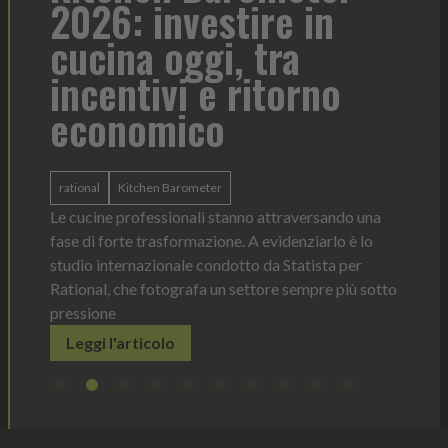
2026: investire in
fo
cucina oggi, tra
con
incentivi e ritorno
economico
Heinz 
 anno —
La novi
n Italia
ergonom
rational
Kitchen Barometer
e Horeca
dosagg
ati per
Le cucine professionali stanno attraversando una
Legg
fase di forte trasformazione. A evidenziarlo è lo
studio internazionale condotto da Statista per
Rational, che fotografa un settore sempre più sotto
pressione
Leggi l'articolo