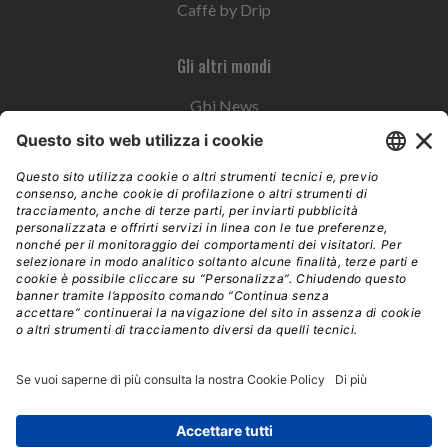
Caffè by Drip
Gli altri mondi
Gbi News
Instoremag
Esplora il gruppo
Edra Edizioni
Edizioni LSWR
LSWR Group
Edra Edizioni
La Tribuna
Mixer è un prodotto del network Edra Edizioni. Direzione, amministrazione,