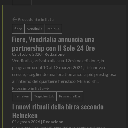
Precedente in lista
fiere
Venditalia
radio24
Fiere, Venditalia annuncia una
partnership con Il Sole 24 Ore
02 ottobre 2020
|
Redazione
Venditalia, arrivata alla sua 12esima edizione, in
programma dal 10 al 13 marzo 2021, si rinnova e
cresce, scegliendo una location ancora più prestigiosa
all’interno del quartiere fieristico Milano Rh...
Prossimo in lista
heineken
Together Lab
Praise the Bar
I nuovi rituali della birra secondo
Heineken
04 agosto 2026
|
Redazione
Con oltre 6 milioni di ettolitri prodotti ogni anno —