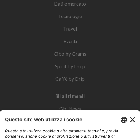
Dati e mercato
Tecnologie
Travel
Eventi
Cibo by Grams
Spirit by Drop
Caffè by Drip
Gli altri mondi
Gbi News
Instoremag
Esplora il gruppo