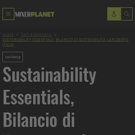
HOME
>
DATI & MERCATO
>
SUSTAINABILITY ESSENTIALS, BILANCIO DI SOSTENIBILITÀ CARLSBERG
ITALIA
carlsberg
Sustainability
Essentials,
Bilancio di