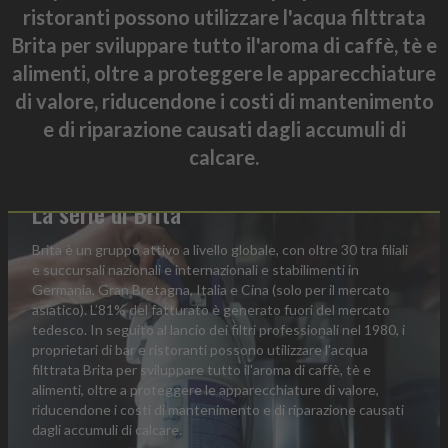
ristoranti possono utilizzare l'acqua filttrata
Brita per sviluppare tutto il'aroma di caffè, tè e
alimenti, oltre a proteggere le apparecchiature
di valore, riducendone i costi di mantenimento
e di riparazione causati dagli accumuli di
calcare.
SERIE DI MIXER
La serie di Brita
Brita è un gruppo attivo a livello globale, con oltre 30 tra filiali
e succursali nazionali e internazionali e stabilimenti in
Germania, Gran Bretagna, Italia e Cina (solo per il mercato
asiatico). L’81% del fatturato è generato fuori del mercato
tedesco. In seguito al lancio dei filtri professionali nel 1980, i
proprietari di bar e ristoranti possono utilizzare l'acqua
filttrata Brita per sviluppare tutto il'aroma di caffè, tè e
alimenti, oltre a proteggere le apparecchiature di valore,
riducendone i costi di mantenimento e di riparazione causati
dagli accumuli di calcare.