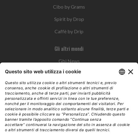
Cibo by Grams
Spirit by Drop
Caffè by Drip
Gli altri mondi
Gbi News
Instoremag
Esplora il gruppo
Edra Edizioni
Edizioni LSWR
LSWR Group